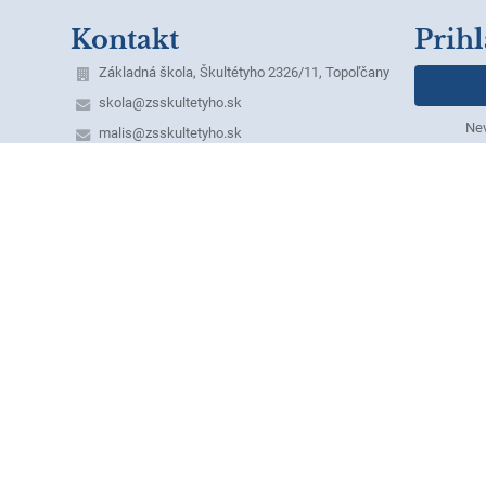
Kontakt
Prihl
Základná škola, Škultétyho 2326/11, Topoľčany
skola@zsskultetyho.sk
Nev
malis@zsskultetyho.sk
+421 38 532 28 62 - riaditeľka ZŠ
+421 38 532 62 40 - tel./fax
+421 38 532 20 07 - ekonómka
+421 38 530 07 60 - školská jedáleň
+421 911 331 176 - školská jedáleň
+421 911 331 232 - špeciálny pedagóg
mobilné telefónne čísla služobných telefónov:
1. Riaditeľka ZŠ – Mgr. Monika Klamárová –
0911 955 628
2. Zástupkyňa pre 1. st. – Mgr. Erika Dömény
Herdová - 0918 640 371,
domeny@zsskultetyho.sk
3. Zástupkyňa pre 2. st. – PaedDr. Margita
Laciková – 0911 955 631
4. Výchovný poradca – Mgr. Marcela Kubríková –
0911 493 485
5. IKT technik – Ing. Miroslav Máliš – 0911 448
628