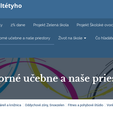
ltétyho
ly
2% dane
Projekt Zelená škola
Projekt Školské ovoc
rné učebne a naše priestory
Život na škole
Čo hľadát
rné učebne a naše prie
táreň a knižnica
Oddychové zóny, Snoezelen
Fitnes a pohybové štúdio
Vonk