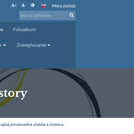
+
-
PRIHLÁSENIE
ie
Fotoalbum
e
Zverejňovanie
story
ajšia prírodovedná učebňa a včelnica