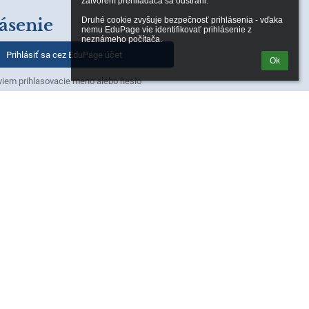
zatvorení prehliadača sa odstráni.

Druhé cookie zvyšuje bezpečnosť prihlásenia - vďaka 
ásenie
nemu EduPage vie identifikovať prihlásenie z 
neznámeho počítača.
Prihlásiť sa cez EduPage účet
Ok
iem prihlasovacie meno alebo heslo