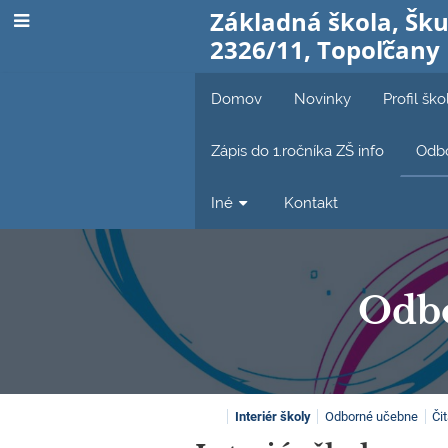
Základná škola, Šku
2326/11, Topoľčany
Domov
Novinky
Profil ško
Zápis do 1.ročníka ZŠ info
Odbo
Iné
Kontakt
Odbo
Odborné
Interiér školy
Odborné učebne
Či