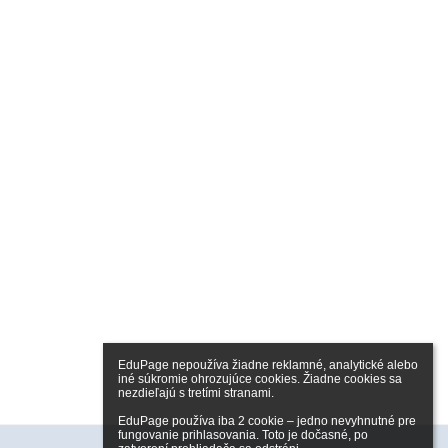
EduPage nepoužíva žiadne reklamné, analytické alebo 
iné súkromie ohrozujúce cookies. Žiadne cookies sa 
nezdieľajú s tretími stranami.

EduPage používa iba 2 cookie – jedno nevyhnutné pre 
fungovanie prihlasovania. Toto je dočasné, po 