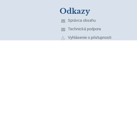
Odkazy
Správca obsahu
Technická podpora
Vyhlásenie o prístupnosti
Právne informácie
Zásady ochrany osobných údajov
Údaje o prevádzkovateľovi
Mapa stránok
O škole
Kontakt
Novinky