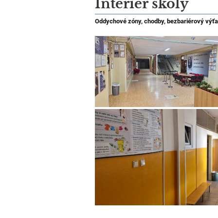
Interiér školy
učebne
a
Oddychové zóny, chodby, bezbariérový výťah
naše
priestory