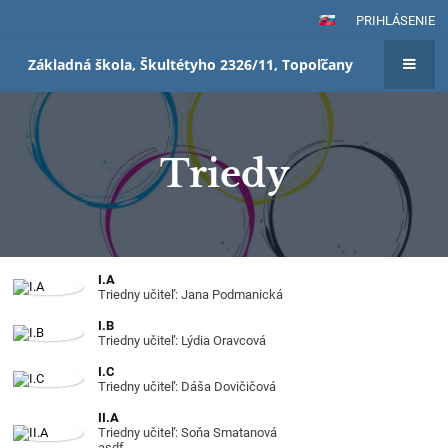
PRIHLÁSENIE
Základná škola, Škultétyho 2326/11, Topoľčany
Triedy
Triedy
I.A
Triedny učiteľ: Jana Podmanická
I.B
Triedny učiteľ: Lýdia Oravcová
I.C
Triedny učiteľ: Dáša Dovičičová
II.A
Triedny učiteľ: Soňa Smatanová
asdf