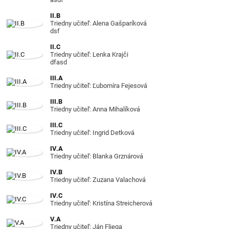
II.B
Triedny učiteľ: Alena Gašparíková
dsf
II.C
Triedny učiteľ: Lenka Krajči
dfasd
III.A
Triedny učiteľ: Ľubomíra Fejesová
III.B
Triedny učiteľ: Anna Mihalíková
III.C
Triedny učiteľ: Ingrid Detková
IV.A
Triedny učiteľ: Blanka Grznárová
IV.B
Triedny učiteľ: Zuzana Valachová
IV.C
Triedny učiteľ: Kristína Streicherová
V.A
Triedny učiteľ: Ján Fliega