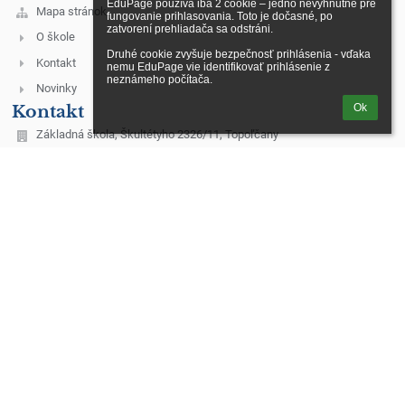
EduPage používa iba 2 cookie – jedno nevyhnutné pre 
Mapa stránok
fungovanie prihlasovania. Toto je dočasné, po 
zatvorení prehliadača sa odstráni.

O škole
Druhé cookie zvyšuje bezpečnosť prihlásenia - vďaka 
Kontakt
nemu EduPage vie identifikovať prihlásenie z 
neznámeho počítača.
Novinky
Kontakt
Ok
Základná škola, Škultétyho 2326/11, Topoľčany
skola@zsskultetyho.sk
malis@zsskultetyho.sk
+421 38 532 28 62 - riaditeľka ZŠ
+421 38 532 62 40 - tel./fax
+421 38 532 20 07 - ekonómka
+421 38 530 07 60 - školská jedáleň
+421 911 331 176 - školská jedáleň
+421 911 331 232 - špeciálny pedagóg
mobilné telefónne čísla služobných telefónov:
1. Riaditeľka ZŠ – Mgr. Monika Klamárová – 0911 955 628
2. Zástupkyňa pre 1. st. – Mgr. Erika Dömény Herdová - 0918 640
371, domeny@zsskultetyho.sk
3. Zástupkyňa pre 2. st. – PaedDr. Margita Laciková – 0911 955 631
4. Výchovný poradca – Mgr. Marcela Kubríková – 0911 493 485
5. IKT technik – Ing. Miroslav Máliš – 0911 448 628