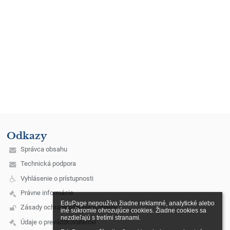
Odkazy
Správca obsahu
Technická podpora
Vyhlásenie o prístupnosti
Právne informácie
EduPage nepoužíva žiadne reklamné, analytické alebo 
Zásady ochrany osobných údajov
iné súkromie ohrozujúce cookies. Žiadne cookies sa 
nezdieľajú s tretími stranami.

Údaje o prevádzkovateľovi