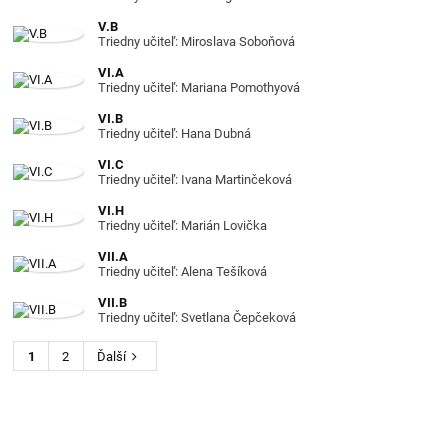
V.B
Triedny učiteľ: Miroslava Soboňová
VI.A
Triedny učiteľ: Mariana Pomothyová
VI.B
Triedny učiteľ: Hana Dubná
VI.C
Triedny učiteľ: Ivana Martinčeková
VI.H
Triedny učiteľ: Marián Lovička
VII.A
Triedny učiteľ: Alena Tešíková
VII.B
Triedny učiteľ: Svetlana Čepčeková
1
2
Ďalší