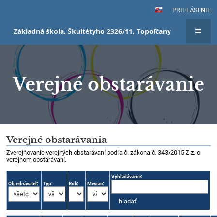
PRIHLÁSENIE
Základná škola, Škultétyho 2326/11, Topoľčany
Verejné obstarávanie
Verejné
Verejné obstarávania
obstarávanie
Zverejňovanie verejných obstarávaní podľa č. zákona č. 343/2015 Z.z. o
verejnom obstarávaní.
Vyhľadávanie:
Objednávateľ:
Typ:
Rok:
Mesiac: