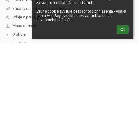
zatvorení prehliadača sa odstráni.

Zásady ochrany osobných údajov
Druhé cookie zvyšuje bezpečnosť prihlásenia - vďaka 
nemu EduPage vie identifikovať prihlásenie z 
Údaje o prevádzkovateľovi
neznámeho počítača.
Mapa stránok
Ok
O škole
Kontakt
Novinky
Kontakt
Základná škola, Škultétyho 2326/11, Topoľčany
skola@zsskultetyho.sk
malis@zsskultetyho.sk
+421 38 532 28 62 - riaditeľka ZŠ
+421 38 532 62 40 - tel./fax
+421 38 532 20 07 - ekonómka
+421 38 530 07 60 - školská jedáleň
+421 911 331 176 - školská jedáleň
+421 911 331 232 - špeciálny pedagóg
mobilné telefónne čísla služobných telefónov:
1. Riaditeľka ZŠ – Mgr. Monika Klamárová – 0911 955 628