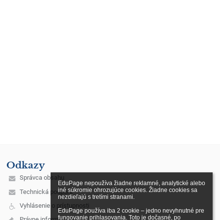
Odkazy
Správca obsahu
EduPage nepoužíva žiadne reklamné, analytické alebo 
iné súkromie ohrozujúce cookies. Žiadne cookies sa 
Technická podpora
nezdieľajú s tretími stranami.

Vyhlásenie o prístupnosti
EduPage používa iba 2 cookie – jedno nevyhnutné pre 
fungovanie prihlasovania. Toto je dočasné, po 
Právne informácie