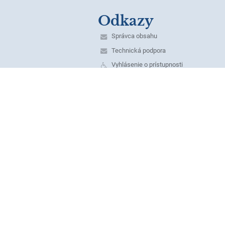
Odkazy
Správca obsahu
Technická podpora
Vyhlásenie o prístupnosti
Právne informácie
Zásady ochrany osobných údajov
Údaje o prevádzkovateľovi
Mapa stránok
O škole
Kontakt
Novinky