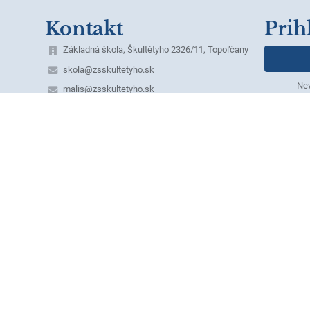
Kontakt
Prih
Základná škola, Škultétyho 2326/11, Topoľčany
skola@zsskultetyho.sk
Nev
malis@zsskultetyho.sk
+421 38 532 28 62 - riaditeľka ZŠ
+421 38 532 62 40 - tel./fax
+421 38 532 20 07 - ekonómka
+421 38 530 07 60 - školská jedáleň
+421 911 331 176 - školská jedáleň
+421 911 331 232 - špeciálny pedagóg
mobilné telefónne čísla služobných telefónov:
1. Riaditeľka ZŠ – Mgr. Monika Klamárová –
0911 955 628
2. Zástupkyňa pre 1. st. – Mgr. Erika Dömény
Herdová - 0918 640 371,
domeny@zsskultetyho.sk
3. Zástupkyňa pre 2. st. – PaedDr. Margita
Laciková – 0911 955 631
4. Výchovný poradca – Mgr. Marcela Kubríková –
0911 493 485
5. IKT technik – Ing. Miroslav Máliš – 0911 448
628