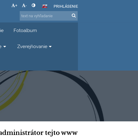
+
-
PRIHLÁSENIE
ie
Fotoalbum
e
Zverejňovanie
administrátor tejto www