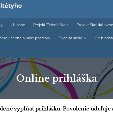
ltétyho
ly
2% dane
Projekt Zelená škola
Projekt Školské ovoc
rné učebne a naše priestory
Život na škole
Čo hľadát
Online prihláška
ené vypĺňať prihlášku. Povolenie udeľuje 