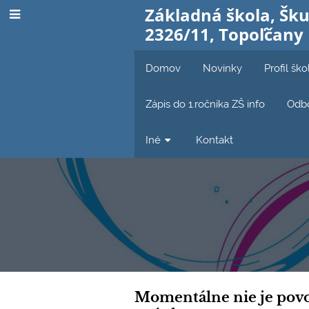
Základná škola, Šku
2326/11, Topoľčany
Domov
Novinky
Profil ško
Zápis do 1.ročníka ZŠ info
Odbo
Iné
Kontakt
Online
Momentálne nie je povol