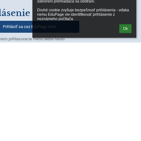
zatvorení prehliadača sa odstráni.

lásenie
Druhé cookie zvyšuje bezpečnosť prihlásenia - vďaka 
nemu EduPage vie identifikovať prihlásenie z 
neznámeho počítača.
Prihlásiť sa cez EduPage účet
Ok
iem prihlasovacie meno alebo heslo