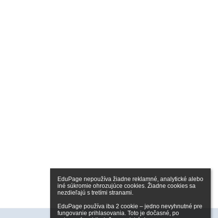
EduPage nepoužíva žiadne reklamné, analytické alebo 
iné súkromie ohrozujúce cookies. Žiadne cookies sa 
nezdieľajú s tretími stranami.

EduPage používa iba 2 cookie – jedno nevyhnutné pre 
fungovanie prihlasovania. Toto je dočasné, po 