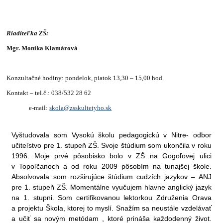
Riaditeľka ZŠ:
Mgr. Monika Klamárová
Konzultačné hodiny: pondelok, piatok 13,30 – 15,00 hod.
Kontakt – tel.č.: 038/532 28 62
e-mail:
skola@zsskultetyho.sk
Vyštudovala som Vysokú školu pedagogickú v Nitre- odbor
učiteľstvo pre 1. stupeň ZŠ. Svoje štúdium som ukončila v roku
1996. Moje prvé pôsobisko bolo v ZŠ na Gogoľovej ulici
v Topoľčanoch a od roku 2009 pôsobím na tunajšej škole.
Absolvovala som rozširujúce štúdium cudzích jazykov – ANJ
pre 1. stupeň ZŠ. Momentálne vyučujem hlavne anglický jazyk
na 1. stupni. Som certifikovanou lektorkou Združenia Orava
a projektu Škola, ktorej to myslí. Snažím sa neustále vzdelávať
a učiť sa novým metódam , ktoré prináša každodenný život.