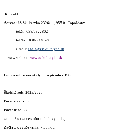
Kontakt:
Adresa:
ZŠ Škultétyho 2326/11, 955 01 Topoľčany
tel.č. : 038/5322862
tel./fax: 038/5326240
e-mail:
skola@zsskultetyho.sk
www stránka:
www.zsskultetyho.sk
Dátum založenia školy: 1. september 1980
Školský rok:
2025/2026
Počet žiakov
: 630
Počet tried
: 27
z toho 3 so zameraním na ľadový hokej
Začiatok vyučovania
: 7,50 hod.