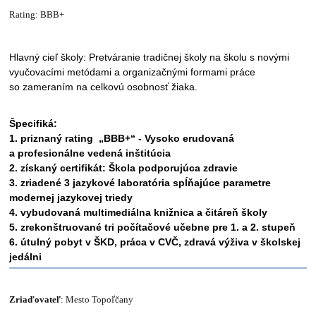
Rating: BBB+
Hlavný cieľ školy: Pretváranie tradičnej školy na školu s novými
vyučovacími metódami a organizačnými formami práce
so zameraním na celkovú osobnosť žiaka.
Špecifiká:
1. priznaný rating „BBB+“ - Vysoko erudovaná
a profesionálne vedená inštitúcia
2. získaný certifikát: Škola podporujúca zdravie
3. zriadené 3 jazykové laboratória spĺňajúce parametre
modernej jazykovej triedy
4. vybudovaná multimediálna knižnica a čitáreň školy
5. zrekonštruované tri počítačové učebne pre 1. a 2. stupeň
6. útulný pobyt v ŠKD, práca v CVČ, zdravá výživa v školskej
jedálni
Zriaďovateľ
: Mesto Topoľčany