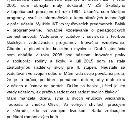
2001 som obhájila malý doktorát. V ZŠ Škultétyho
v Topoľčanoch pracujem od roku 1994. Ukončila som študijné
programy: Využitie informačných a komunikačných technológií
v práci učiteľa, Využitie IKT vo vyučovacích predmetoch, Baltík
– programovanie, Inovačné vzdelávanie o pedagogických
zamestnancoch, Vzdelávanie učiteľov v súvislosti s tvorbou
školských vzdelávacích programov, Inovačné vzdelávanie:
Čítaním a písaním ku kritickému mysleniu. Druhú atestáciu
som obhájila v roku 2008 pod názvom: Inovačné prvky
v spolupráci rodiny a školy. V júli 2015 som sa stala
zástupkyňou riaditeľky školy pre II. stupeň. Neustále sa
vzdelávam vo svojom odbore. Mám rada svoje povolanie preto,
že je to práca, pri ktorej pomáham deťom, aby mali iskru
v očiach a úsmev na perách. Držím sa hesla: „Učiteľ je len
vtedy učiteľom, ak prežíva radosť cez radosť svojich žiakov.“
Mám manžela, dcéru, syna a dvoch vnúčikov Alexandra,
Tadeáša a vnučku Olíviu. Vo voľných chvíľach pracujem
v záhrade, kde sa venujem kvietkom. Rada zrelaxujem
pri čítaní romantických kníh.