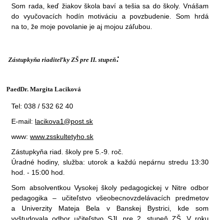
Som rada, keď žiakov škola baví a tešia sa do školy. Vnášam
do vyučovacích hodín motiváciu a povzbudenie. Som hrdá
na to, že moje povolanie je aj mojou záľubou.
:
Zástupkyňa riaditeľky ZŠ pre II. stupeň
PaedDr. Margita Laciková
Tel: 038 / 532 62 40
E-mail:
lacikova1@post.sk
www:
www.zsskultetyho.sk
Zástupkyňa riad. školy pre 5.-9. roč.
Úradné hodiny, služba: utorok a každú nepárnu stredu 13:30
hod. - 15:00 hod.
Som absolventkou Vysokej školy pedagogickej v Nitre odbor
pedagogika – učiteľstvo všeobecnovzdelávacích predmetov
a Univerzity Mateja Bela v Banskej Bystrici, kde som
vyštudovala odbor učiteľstvo SJL pre 2. stupeň ZŠ. V roku