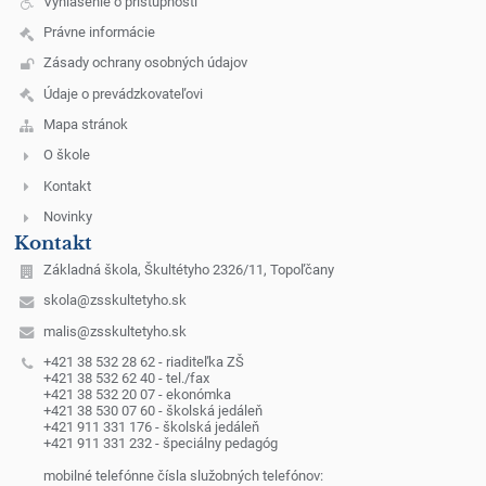
Vyhlásenie o prístupnosti
Právne informácie
Zásady ochrany osobných údajov
Údaje o prevádzkovateľovi
Mapa stránok
O škole
Kontakt
Novinky
Kontakt
Základná škola, Škultétyho 2326/11, Topoľčany
skola@zsskultetyho.sk
malis@zsskultetyho.sk
+421 38 532 28 62 - riaditeľka ZŠ
+421 38 532 62 40 - tel./fax
+421 38 532 20 07 - ekonómka
+421 38 530 07 60 - školská jedáleň
+421 911 331 176 - školská jedáleň
+421 911 331 232 - špeciálny pedagóg
mobilné telefónne čísla služobných telefónov: