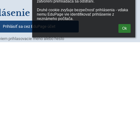
zatvorení prehliadača sa odstráni.

lásenie
Druhé cookie zvyšuje bezpečnosť prihlásenia - vďaka 
nemu EduPage vie identifikovať prihlásenie z 
neznámeho počítača.
Prihlásiť sa cez EduPage účet
Ok
iem prihlasovacie meno alebo heslo