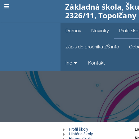
Základná škola, Šku
2326/11, Topoľčany
Domov
Novinky
Profil ško
Zápis do 1.ročníka ZŠ info
Odbo
Iné
Kontakt
Profil
Profil školy
Lo
História školy
Na
Hymna školy