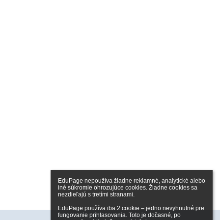
EduPage nepoužíva žiadne reklamné, analytické alebo 
iné súkromie ohrozujúce cookies. Žiadne cookies sa 
nezdieľajú s tretími stranami.

EduPage používa iba 2 cookie – jedno nevyhnutné pre 
fungovanie prihlasovania. Toto je dočasné, po 