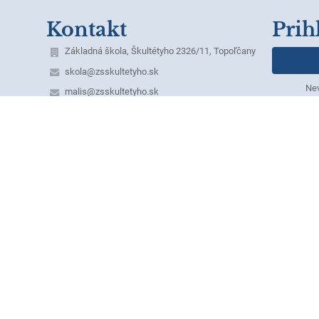
Kontakt
Prih
Základná škola, Škultétyho 2326/11, Topoľčany
skola@zsskultetyho.sk
Nev
malis@zsskultetyho.sk
+421 38 532 28 62 - riaditeľka ZŠ
+421 38 532 62 40 - tel./fax
+421 38 532 20 07 - ekonómka
+421 38 530 07 60 - školská jedáleň
+421 911 331 176 - školská jedáleň
+421 911 331 232 - špeciálny pedagóg
mobilné telefónne čísla služobných telefónov:
1. Riaditeľka ZŠ – Mgr. Monika Klamárová –
0911 955 628
2. Zástupkyňa pre 1. st. – Mgr. Erika Dömény
Herdová - 0918 640 371,
domeny@zsskultetyho.sk
3. Zástupkyňa pre 2. st. – PaedDr. Margita
Laciková – 0911 955 631
4. Výchovný poradca – Mgr. Marcela Kubríková –
0911 493 485
5. IKT technik – Ing. Miroslav Máliš – 0911 448
628