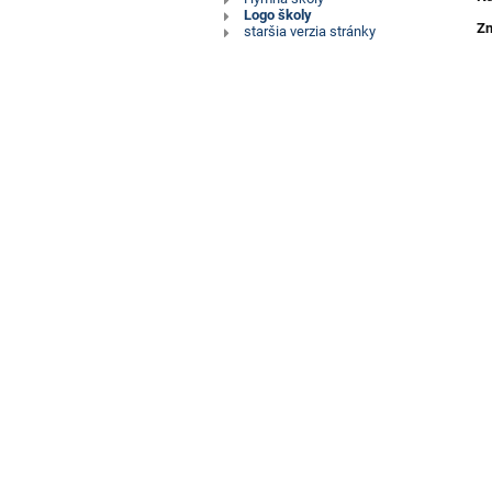
školy
Logo školy
Zn
staršia verzia stránky