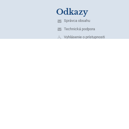
Odkazy
Správca obsahu
Technická podpora
Vyhlásenie o prístupnosti
Právne informácie
Zásady ochrany osobných údajov
Údaje o prevádzkovateľovi
Mapa stránok
O škole
Kontakt
Novinky