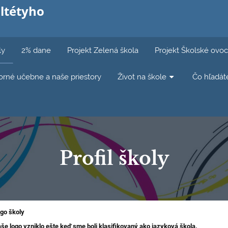
ltétyho
ly
2% dane
Projekt Zelená škola
Projekt Školské ovoc
rné učebne a naše priestory
Život na škole
Čo hľadát
Profil školy
go školy
še logo vzniklo ešte keď sme boli klasifikovaný ako jazyková škola.