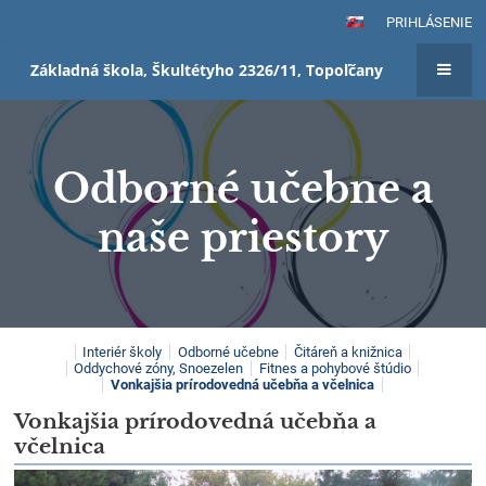
PRIHLÁSENIE
Základná škola, Škultétyho 2326/11, Topoľčany
Odborné učebne a
naše priestory
Odborné
Interiér školy
Odborné učebne
Čitáreň a knižnica
Oddychové zóny, Snoezelen
Fitnes a pohybové štúdio
učebne
Vonkajšia prírodovedná učebňa a včelnica
a
Vonkajšia prírodovedná učebňa a
naše
včelnica
priestory