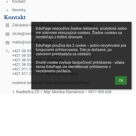
Kontakt
Novinky
Kontakt
Základná škola, Škultétyho 2326/11, Topoľčany
EduPage nepoužíva žiadne reklamné, analytické alebo 
iné súkromie ohrozujúce cookies. Žiadne cookies sa 
skola@zsskultetyho.sk
nezdieľajú s tretími stranami.

malis@zsskultetyho.sk
EduPage používa iba 2 cookie – jedno nevyhnutné pre 
fungovanie prihlasovania. Toto je dočasné, po 
+421 38 532 28 62 - riaditeľka ZŠ
zatvorení prehliadača sa odstráni.

+421 38 532 62 40 - tel./fax
+421 38 532 20 07 - ekonómka
Druhé cookie zvyšuje bezpečnosť prihlásenia - vďaka 
+421 38 530 07 60 - školská jedáleň
nemu EduPage vie identifikovať prihlásenie z 
+421 911 331 176 - školská jedáleň
neznámeho počítača.
+421 911 331 232 - špeciálny pedagóg
Ok
mobilné telefónne čísla služobných telefónov:
1. Riaditeľka ZŠ – Mgr. Monika Klamárová – 0911 955 628
2. Zástupkyňa pre 1. st. – Mgr. Erika Dömény Herdová - 0918 640
371, domeny@zsskultetyho.sk
3. Zástupkyňa pre 2. st. – PaedDr. Margita Laciková – 0911 955 631
4. Výchovný poradca – Mgr. Marcela Kubríková – 0911 493 485
5. IKT technik – Ing. Miroslav Máliš – 0911 448 628
6. Vedúca školskej jedálne – Helena Bačiková – 0911 331 176
7. Školský špeciálny pedagóg – Mgr. Oľga Štrbová – 0911 331 232
Mgr. Michaela Juhásová - 0911 972 045
8. Sociálny pedagóg – Mgr. Ivana Miková - 0907 424 773