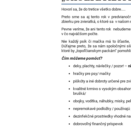
Hovorí sa, že do tretice všetko dobre.....
Preto sme sa aj tento rok v predvianočn
zbierku pre zvieratká, o ktoré sa v našom
Pevne veríme, že ani tento rok nebudem
v čo najväčšom počte.
Nie každý psík či mačka má to šťastie, 
Dúfajme preto, že sa nám spoločnými sil
ktoré by „topoľčianskym packám“ pomohli
Čím môžeme pomôcť?
deky, plachty, návlečky / pozor! –
n
hračky pre psy/ mačky
piškóty a iné dobroty určené pre zv
kvalitné krmivo s vysokým obsahom 
brušká/
obojky, vodítka, náhubky, misky, pe
nepremokavé podložky / používajú 
dezinfekčné prostriedky vhodné na 
dobrovoľný finančný príspevok