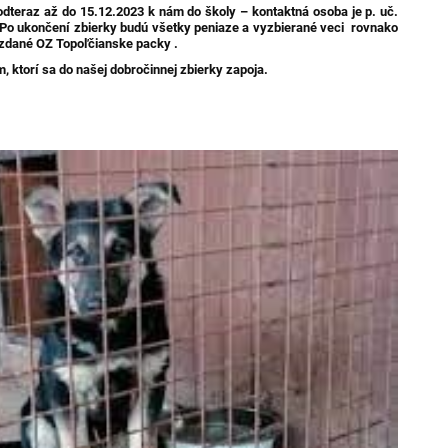
dteraz až do 15.12.2023 k nám do školy – kontaktná osoba je p. uč.
o ukončení zbierky budú všetky peniaze a vyzbierané veci rovnako
zdané OZ Topoľčianske packy .
ktorí sa do našej dobročinnej zbierky zapoja.