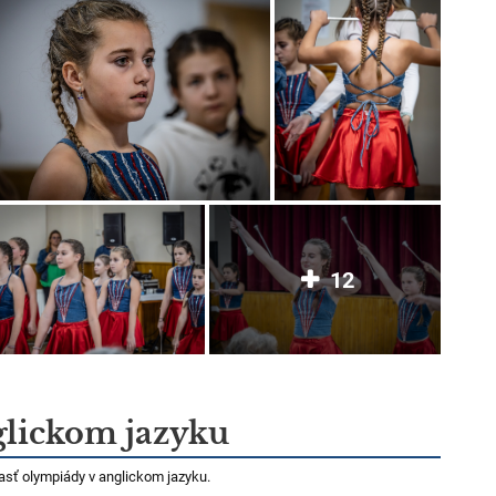
12
glickom jazyku
asť olympiády v anglickom jazyku.