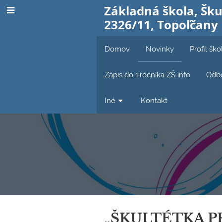
Základná škola, Šku
2326/11, Topoľčany
Domov
Novinky
Profil ško
Zápis do 1.ročníka ZŠ info
Odbo
Iné
Kontakt
Novinky
„ŠKULTÉTKA PRE