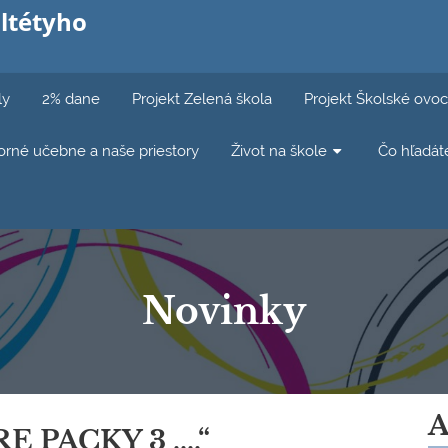
ltétyho
ly
2% dane
Projekt Zelená škola
Projekt Školské ovoc
rné učebne a naše priestory
Život na škole
Čo hľadát
Novinky
A
 PACKY 3 ....“