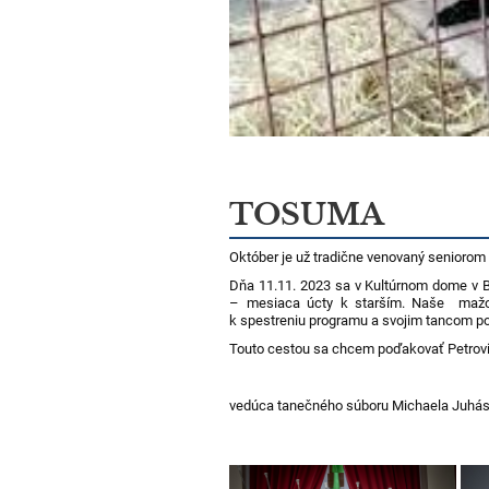
TOSUMA
Október je už tradične venovan
Dňa 11.11. 2023 sa v Kultúrnom dome v Bl
– mesiaca úcty k starším. Naše mažor
k spestreniu programu a svojim tancom pot
Touto cestou sa chcem poďakovať Petrovi 
vedúca tanečného súboru Michaela Juhá