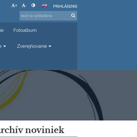
+
-
PRIHLÁSENIE
ie
Fotoalbum
e
Zverejňovanie
rchív noviniek