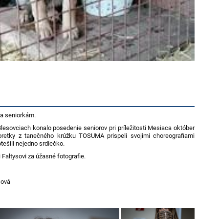
ý seniorom a seniorkám.
esovciach konalo posedenie seniorov pri príležitosti Mesiaca október
etky z tanečného krúžku TOSUMA prispeli svojimi choreografiami
ešili nejedno srdiečko.
Faltysovi za úžasné fotografie.
sová