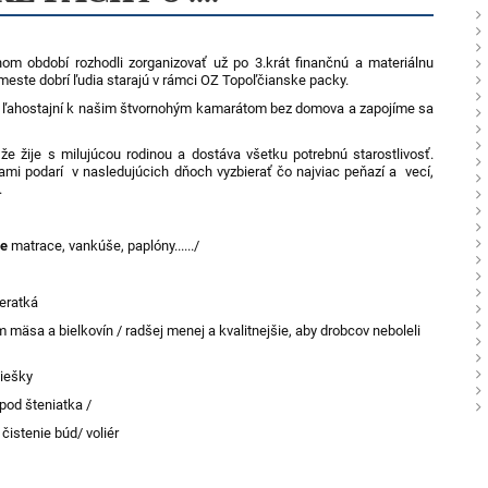
om období rozhodli zorganizovať už po 3.krát finančnú a materiálnu
 meste dobrí ľudia starajú v rámci OZ Topoľčianske packy.
e ľahostajní k našim štvornohým kamarátom bez domova a zapojíme sa
že žije s milujúcou rodinou a dostáva všetku potrebnú starostlivosť.
ami podarí v nasledujúcich dňoch vyzbierať čo najviac peňazí a vecí,
.
ie
matrace, vankúše, paplóny....../
ieratká
mäsa a bielkovín / radšej menej a kvalitnejšie, aby drobcov neboleli
liešky
pod šteniatka /
čistenie búd/ voliér