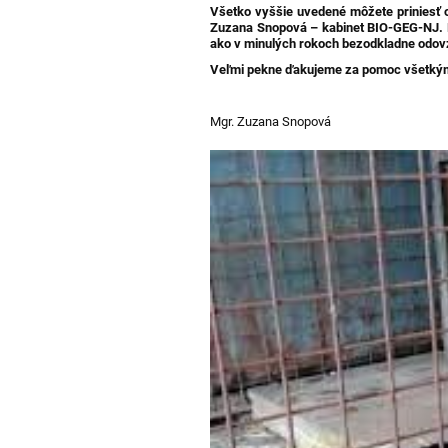
Všetko vyššie uvedené môžete priniesť o
Zuzana Snopová – kabinet BIO-GEG-NJ. P
ako v minulých rokoch bezodkladne odov
Veľmi pekne ďakujeme za pomoc všetkým, 
Mgr. Zuzana Snopová