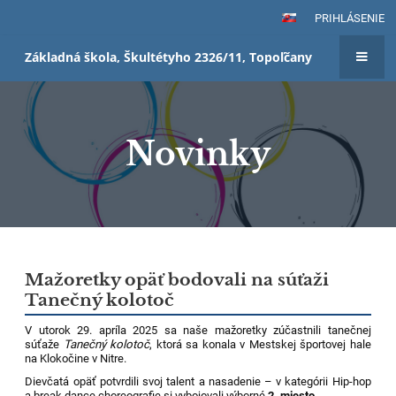
PRIHLÁSENIE
Základná škola, Škultétyho 2326/11, Topoľčany
Novinky
Novinky
Mažoretky opäť bodovali na súťaži
Tanečný kolotoč
V utorok 29. apríla 2025 sa naše mažoretky zúčastnili tanečnej
súťaže
Tanečný kolotoč
, ktorá sa konala v Mestskej športovej hale
na Klokočine v Nitre.
Dievčatá opäť potvrdili svoj talent a nasadenie – v kategórii Hip-hop
a break dance choreografie si vybojovali výborné
2. miesto
.