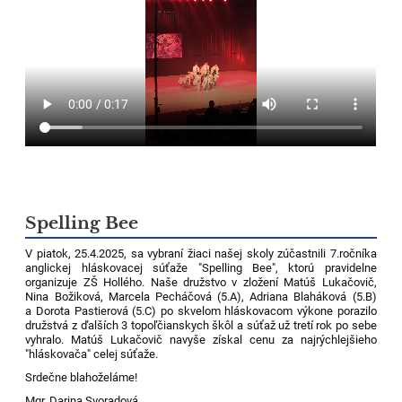
Spelling Bee
V piatok, 25.4.2025, sa vybraní žiaci našej skoly zúčastnili 7.ročníka
anglickej hláskovacej súťaže "Spelling Bee", ktorú pravidelne
organizuje ZŠ Hollého. Naše družstvo v zložení Matúš Lukačovič,
Nina Božiková, Marcela Pecháčová (5.A), Adriana Blaháková (5.B)
a Dorota Pastierová (5.C) po skvelom hláskovacom výkone porazilo
družstvá z ďalších 3 topoľčianskych škôl a súťaž už tretí rok po sebe
vyhralo. Matúš Lukačovič navyše získal cenu za najrýchlejšieho
"hláskovača" celej súťaže.
Srdečne blahoželáme!
Mgr. Darina Svoradová