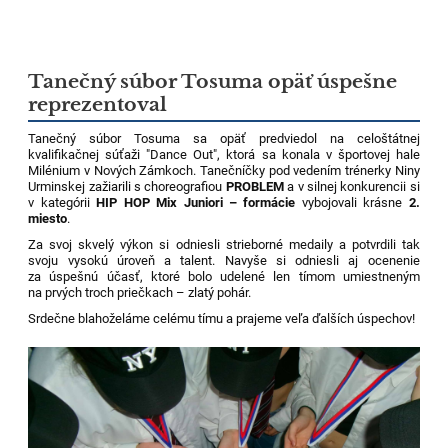
Tanečný súbor Tosuma opäť úspešne
reprezentoval
Tanečný súbor Tosuma sa opäť predviedol na celoštátnej
kvalifikačnej súťaži "Dance Out", ktorá sa konala v športovej hale
Milénium v Nových Zámkoch. Tanečníčky pod vedením trénerky Niny
Urminskej zažiarili s choreografiou
PROBLEM
a v silnej konkurencii si
v kategórii
HIP HOP Mix Juniori – formácie
vybojovali krásne
2.
miesto
.
Za svoj skvelý výkon si odniesli strieborné medaily a potvrdili tak
svoju vysokú úroveň a talent. Navyše si odniesli aj ocenenie
za úspešnú účasť, ktoré bolo udelené len tímom umiestneným
na prvých troch priečkach – zlatý pohár.
Srdečne blahoželáme celému tímu a prajeme veľa ďalších úspechov!