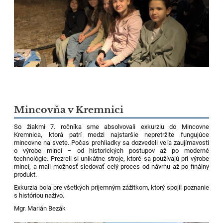
Mincovňa v Kremnici
So žiakmi 7. ročníka sme absolvovali exkurziu do Mincovne
Kremnica, ktorá patrí medzi najstaršie nepretržite fungujúce
mincovne na svete. Počas prehliadky sa dozvedeli veľa zaujímavostí
o výrobe mincí – od historických postupov až po moderné
technológie. Prezreli si unikátne stroje, ktoré sa používajú pri výrobe
mincí, a mali možnosť sledovať celý proces od návrhu až po finálny
produkt.
Exkurzia bola pre všetkých príjemným zážitkom, ktorý spojil poznanie
s históriou naživo.
Mgr. Marián Bezák