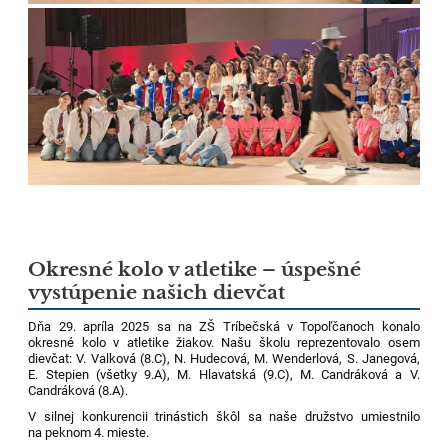
Okresné kolo v atletike – úspešné
vystúpenie našich dievčat
Dňa 29. apríla 2025 sa na ZŠ Tríbečská v Topoľčanoch konalo
okresné kolo v atletike žiakov. Našu školu reprezentovalo osem
dievčat: V. Valková (8.C), N. Hudecová, M. Wenderlová, S. Janegová,
E. Stepien (všetky 9.A), M. Hlavatská (9.C), M. Candráková a V.
Candráková (8.A).
V silnej konkurencii trinástich škôl sa naše družstvo umiestnilo
na peknom 4. mieste.