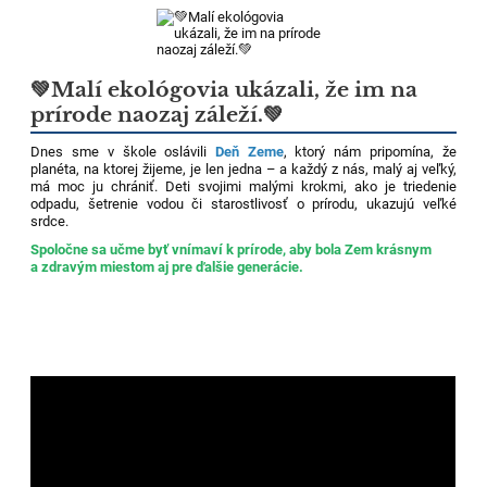
💚Malí ekológovia ukázali, že im na
prírode naozaj záleží.💚
Dnes sme v škole oslávili
Deň Zeme
, ktorý nám pripomína, že
planéta, na ktorej žijeme, je len jedna – a každý z nás, malý aj veľký,
má moc ju chrániť. Deti svojimi malými krokmi, ako je triedenie
odpadu, šetrenie vodou či starostlivosť o prírodu, ukazujú veľké
srdce.
Spoločne sa učme byť vnímaví k prírode, aby bola Zem krásnym
a zdravým miestom aj pre ďalšie generácie.