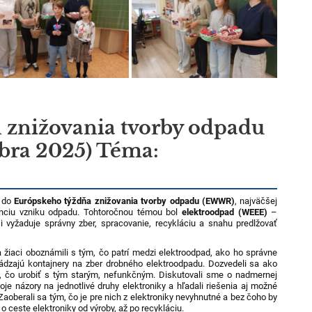
 znižovania tvorby odpadu
mbra 2025) Téma:
a do
Európskeho týždňa znižovania tvorby odpadu (EWWR)
, najväčšej
nciu vzniku odpadu. Tohtoročnou témou bol
elektroodpad (WEEE)
–
si vyžaduje správny zber, spracovanie, recykláciu a snahu predlžovať
 žiaci oboznámili s tým, čo patrí medzi elektroodpad, ako ho správne
dzajú kontajnery na zber drobného elektroodpadu. Dozvedeli sa ako
č, čo urobiť s tým starým, nefunkčným. Diskutovali sme o nadmernej
voje názory na jednotlivé druhy elektroniky a hľadali riešenia aj možné
aoberali sa tým, čo je pre nich z elektroniky nevyhnutné a bez čoho by
o o ceste elektroniky od výroby, až po recykláciu.