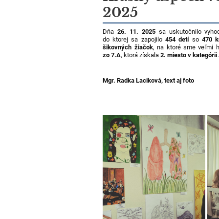
2025
Dňa
26. 11. 2025
sa uskutočnilo vyhod
do ktorej sa zapojilo
454 detí
so
470 k
šikovných žiačok
, na ktoré sme veľmi 
zo 7.A
, ktorá získala
2. miesto v kategórii
Mgr. Radka Laciková, text aj foto