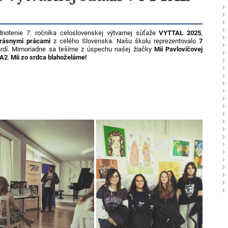
notenie 7. ročníka celoslovenskej výtvarnej súťaže
VYTTAL 2025
,
rásnymi prácami
z celého Slovenska. Našu školu reprezentovalo
7
hrdí. Mimoriadne sa tešíme z úspechu našej žiačky
Mii Pavlovičovej
 A2
.
Mii zo srdca blahoželáme!