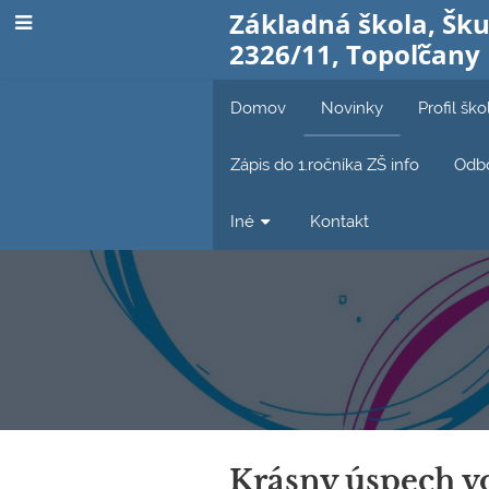
Základná škola, Šku
2326/11, Topoľčany
Domov
Novinky
Profil ško
Zápis do 1.ročníka ZŠ info
Odbo
Iné
Kontakt
Novinky
Krásny úspech v