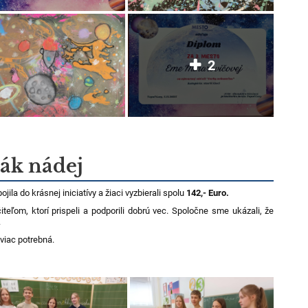
2
ák nádej
la do krásnej iniciatívy a žiaci vyzbierali spolu
142,- Euro.
eľom, ktorí prispeli a podporili dobrú vec. Spoločne sme ukázali, že
.
viac potrebná.