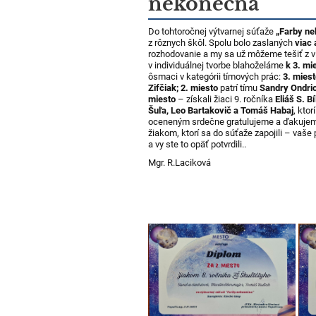
nekonečna“
Do tohtoročnej výtvarnej súťaže
„Farby n
z rôznych škôl. Spolu bolo zaslaných
viac
rozhodovanie a my sa už môžeme tešiť z v
v individuálnej tvorbe blahoželáme
k 3. mi
ôsmaci v kategórii tímových prác:
3. miest
Zifčiak; 2. miesto
patrí tímu
Sandry Ondrio
miesto
– získali žiaci 9. ročníka
Eliáš S. 
Šuľa, Leo Bartakovič a Tomáš Habaj
, kto
oceneným srdečne gratulujeme a ďakujeme
žiakom, ktorí sa do súťaže zapojili – vaše
a vy ste to opäť potvrdili..
Mgr. R.Laciková