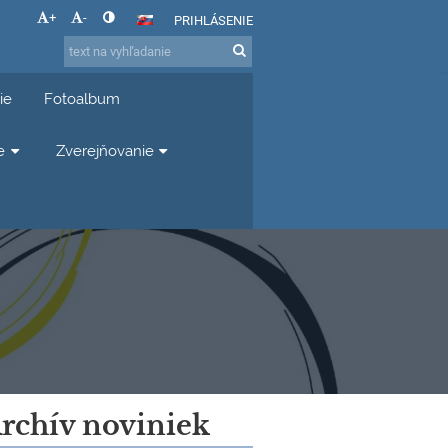
+
-
PRIHLÁSENIE
ie
Fotoalbum
e
Zverejňovanie
rchív noviniek