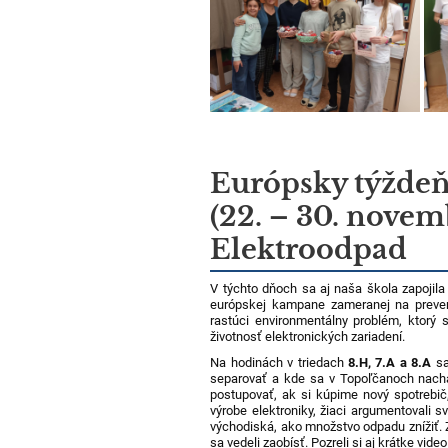
Európsky týždeň
(22. – 30. nove
Elektroodpad
V týchto dňoch sa aj naša škola zapojil
európskej kampane zameranej na preve
rastúci environmentálny problém, ktorý 
životnosť elektronických zariadení.
Na hodinách v triedach
8.H, 7.A a 8.A
sa
separovať a kde sa v Topoľčanoch nachá
postupovať, ak si kúpime nový spotrebi
výrobe elektroniky, žiaci argumentovali s
východiská, ako množstvo odpadu znížiť. Z
sa vedeli zaobísť. Pozreli si aj krátke vide