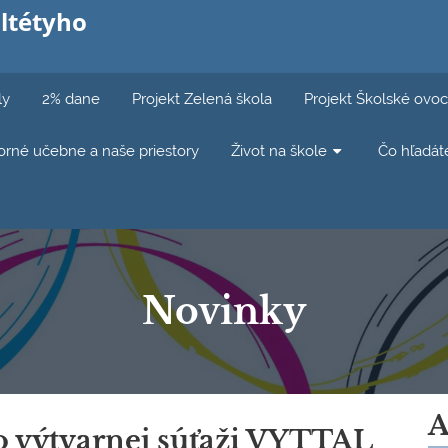
ltétyho
ly
2% dane
Projekt Zelená škola
Projekt Školské ovoc
rné učebne a naše priestory
Život na škole
Čo hľadát
Novinky
A
o výtvarnej súťaži VYTTAL