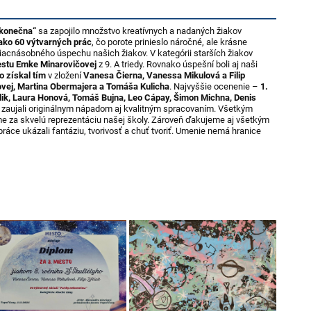
ekonečna“
sa zapojilo množstvo kreatívnych a nadaných žiakov
 ako 60 výtvarných prác
, čo porote prinieslo náročné, ale krásne
iacnásobného úspechu našich žiakov. V kategórii starších žiakov
estu Emke Minarovičovej
z 9. A triedy. Rovnako úspešní boli aj naši
o získal tím
v zložení
Vanesa Čierna, Vanessa Mikulová a Filip
vej, Martina Obermajera a Tomáša Kulicha
. Najvyššie ocenenie –
1.
Bílik, Laura Honová, Tomáš Bujna, Leo Cápay, Šimon Michna, Denis
rí zaujali originálnym nápadom aj kvalitným spracovaním. Všetkým
 za skvelú reprezentáciu našej školy. Zároveň ďakujeme aj všetkým
 práce ukázali fantáziu, tvorivosť a chuť tvoriť. Umenie nemá hranice