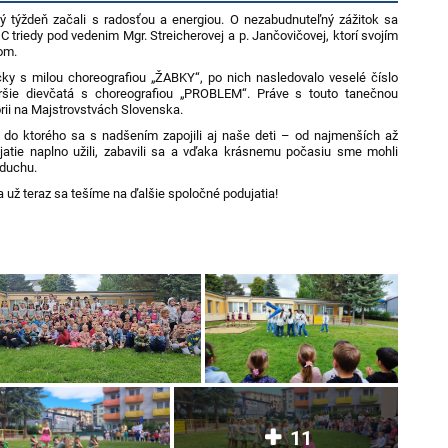
 týždeň začali s radosťou a energiou. O nezabudnuteľný zážitok sa
 C triedy pod vedenim Mgr. Streicherovej a p. Jančovičovej, ktorí svojím
om.
ky s milou choreografiou „ŽABKY“, po nich nasledovalo veselé číslo
ršie dievčatá s choreografiou „PROBLEM“. Práve s touto tanečnou
órii na Majstrovstvách Slovenska.
 do ktorého sa s nadšením zapojili aj naše deti – od najmenších až
jatie naplno užili, zabavili sa a vďaka krásnemu počasiu sme mohli
zduchu.
už teraz sa tešíme na ďalšie spoločné podujatia!
11