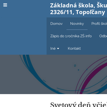
Základná škola, Šku
2326/11, Topoľčany
Domov
Novinky
Profil ško
Zápis do 1.ročníka ZŠ info
Odbo
Iné
Kontakt
Novinky
Svetový deň včie