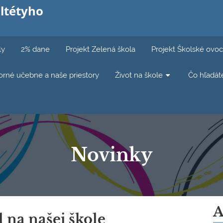
ltétyho
ly
2% dane
Projekt Zelená škola
Projekt Školské ovoc
rné učebne a naše priestory
Život na škole
Čo hľadát
Novinky
A
l na našej škole