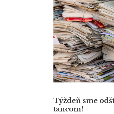
Týždeň sme odšt
tancom!