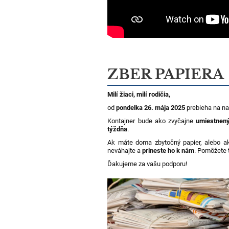
ZBER PAPIERA
Milí žiaci, milí rodičia,
od
pondelka 26. mája 2025
prebieha na na
Kontajner bude ako zvyčajne
umiestnen
týždňa
.
Ak máte doma zbytočný papier, alebo ak 
neváhajte a
prineste ho k nám
. Pomôžete t
Ďakujeme za vašu podporu!