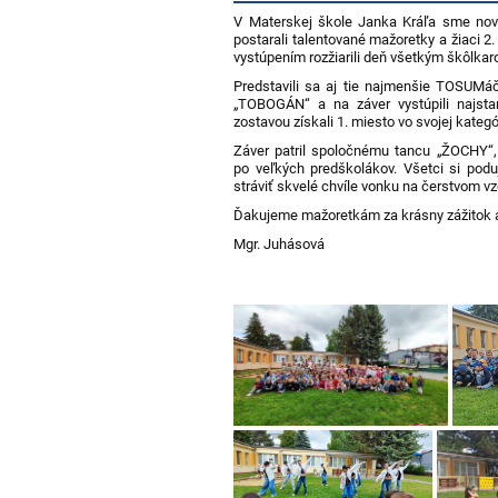
V Materskej škole Janka Kráľa sme nový
postarali talentované mažoretky a žiaci 2.
vystúpením rozžiarili deň všetkým škôlkar
Predstavili sa aj tie najmenšie TOSUMáč
„TOBOGÁN“ a na záver vystúpili najsta
zostavou získali 1. miesto vo svojej kateg
Záver patril spoločnému tancu „ŽOCHY“,
po veľkých predškolákov. Všetci si podu
stráviť skvelé chvíle vonku na čerstvom v
Ďakujeme mažoretkám za krásny zážitok a 
Mgr. Juhásová