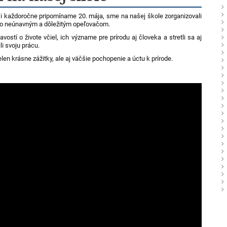
rý si každoročne pripomíname 20. mája, sme na našej škole zorganizovali
mto neúnavným a dôležitým opeľovačom.
ostí o živote včiel, ich význame pre prírodu aj človeka a stretli sa aj
li svoju prácu.
len krásne zážitky, ale aj väčšie pochopenie a úctu k prírode.