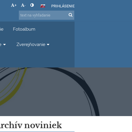
+
-
PRIHLÁSENIE
ie
Fotoalbum
e
Zverejňovanie
rchív noviniek