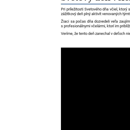
Pri príležitosti Svetového dňa včiel, kto
zážitkový deň plný aktivít venovaných tý
Žiaci sa počas dňa dozvedeli veľa zaujímav
s profesionálnymi včelármi, ktorí im priblíži
Veríme, že tento deň zanechal v deťoch nie