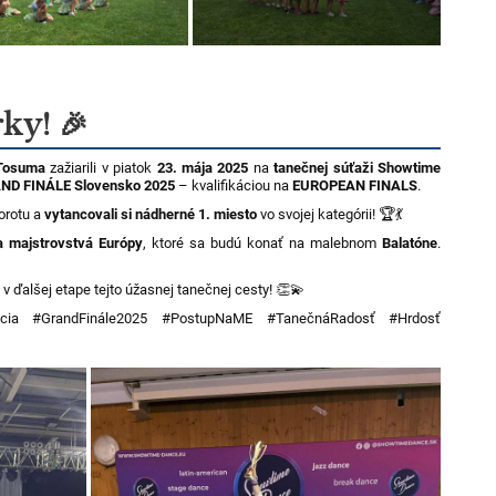
ky! 🎉
Tosuma
zažiarili v piatok
23. mája 2025
na
tanečnej súťaži Showtime
ND FINÁLE Slovensko 2025
– kvalifikáciou na
EUROPEAN FINALS
.
orotu a
vytancovali si nádherné 1. miesto
vo svojej kategórii! 🏆💃
a majstrovstvá Európy
, ktoré sa budú konať na malebnom
Balatóne
.
v ďalšej etape tejto úžasnej tanečnej cesty! 👏💫
ácia #GrandFinále2025 #PostupNaME #TanečnáRadosť #Hrdosť