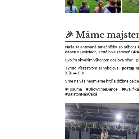
🎉 Máme majster
Naše talentované tanečníčky zo súboru
dance
v Leviciach, ktorá bola zároveň
GRA
Svojím skvelým výkonom doslova očarili p
Týmto víťazstvom si vybojovali
postup n
🇸🇰➡️🇪🇺
Sme na vás nesmierne hrdí a držíme palce 
#Tosuma #ShowtimeDance #Kvalifik
#BalatonNásČaká