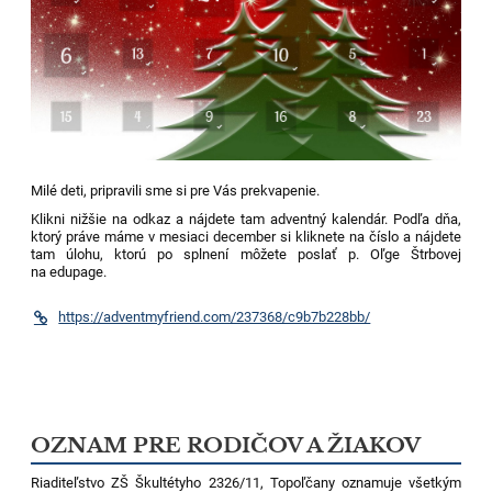
Milé deti, pripravili sme si pre Vás prekvapenie.
Klikni nižšie na odkaz a nájdete tam adventný kalendár. Podľa dňa,
ktorý práve máme v mesiaci december si kliknete na číslo a nájdete
tam úlohu, ktorú po splnení môžete poslať p. Oľge Štrbovej
na edupage.
https://adventmyfriend.com/237368/c9b7b228bb/
OZNAM PRE RODIČOV A ŽIAKOV
Riaditeľstvo ZŠ Škultétyho 2326/11, Topoľčany oznamuje všetkým