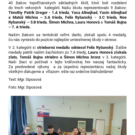
40 žiakov topoľčianskych základných škôl, ktorí boli rozdelení
do troch vekových kategórií. Našu školu reprezentovalo 9 žiakov
:
Timothy Patrik Gregor - 1.A trieda
,
Yasa Alinejhad, Yasin Alinejhad
a Matúš Michna – 3.A trieda, Felix Rybanský
–
3.C trieda
,
Noe
Rybanský – 5
.
B trieda
,
Šimon Michna, Laura Honová
a
Tomáš Bujna
– 7. A trieda.
Našim žiakom sa tentokrát veľmi darilo, získali spolu 4 medaily,
čo nás vynieslo do pozície najlepšie umiestnenej školy v okrese.
V 2. kategórii si
striebornú medailu odniesol Felix Rybanský
. Ďalšie
medaily patrili našim šachistom zo 7.A triedy
, Laura Honová získala
zlato, Tomáš Bujna striebro a Šimon Michna bronz
v 3. kategórii.
Naši žiaci si počínali v tejto kráľovskej hre naozaj fantasticky.
Za predvedené výkony a za úspešnú reprezentáciu našej školy
všetkým ďakujeme a víťazom ešte raz srdečne blahoželáme!
Text: Mgr. Siposová
Foto: Mgr. Siposová