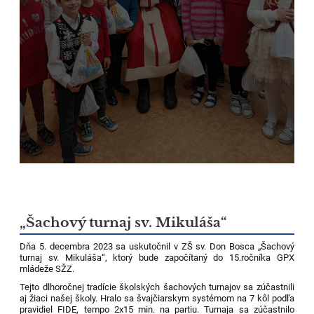
„Šachový turnaj sv. Mikuláša“
Dňa 5. decembra 2023 sa uskutočnil v ZŠ sv. Don Bosca „Šachový
turnaj sv. Mikuláša“, ktorý bude započítaný do 15.ročníka GPX
mládeže SŽZ.
Tejto dlhoročnej tradície školských šachových turnajov sa zúčastnili
aj žiaci našej školy. Hralo sa švajčiarskym systémom na 7 kôl podľa
pravidiel FIDE, tempo 2x15 min. na partiu. Turnaja sa zúčastnilo