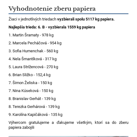
Vyhodnotenie zberu papiera
​​​​​​Žiaci v jednotlivých triedach
vyzbierali spolu 5117 kg papiera.
Najlepšia trieda: 6. B - vyzbierala 1559 kg papiera
1. Martin Šramaty - 978 kg
2. Marcela Pecháčová - 954 kg
3. Sofia Humenchak - 560 kg
4. Nela Šmantíková - 317 kg
5. Laura Strížencová - 270 kg
6. Brian Sližko - 152,4 kg
7. Šimon Želiska - 150 kg
7. Nina Kúseková - 150 kg
8. Branislav Gerhát - 139 kg
8. Terezka Gerhárová - 139 kg
9. Karolína Kapičáková - 135 kg
Výhercom gratulujeme a ďakujeme všetkým, ktorí sa do zberu
papiera zabojili