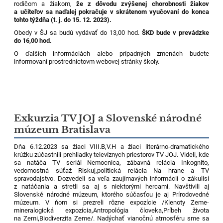
rodičom a žiakom,
že z dôvodu zvýšenej chorobnosti žiakov
a učiteľov sa naďalej pokračuje v skrátenom vyučovaní do konca
tohto týždňa (t. j. do 15. 12. 2023).
Obedy v ŠJ sa budú vydávať do 13,00 hod.
ŠKD bude v prevádzke
do 16,00 hod.
O ďalších informáciách alebo prípadných zmenách budete
informovaní prostredníctovm webovej stránky školy.
Exkurzia TV JOJ a Slovenské národné
múzeum Bratislava
Dňa 6.12.2023 sa žiaci VIII.B,V.H a žiaci literárno-dramatického
krúžku zúčastnili prehliadky televíznych priestorov TV JOJ. Videli, kde
sa natáča TV seriál Nemocnica, zábavná relácia Inkognito,
vedomostná súťaž Riskuj,politická relácia Na hrane a TV
spravodajstvo. Dozvedeli sa veľa zaujímavých informácií o zákulisí
z natáčania a stretli sa aj s niektorými hercami. Navštívili aj
Slovenské národné múzeum, ktorého súčasťou je aj Prírodovedné
múzeum. V ňom si prezreli rôzne expozície /Klenoty Zeme-
mineralogická expozícia,Antropológia človeka,Príbeh života
na Zemi,Biodiverzita Zeme/. Nadýchať vianočnú atmosféru sme sa