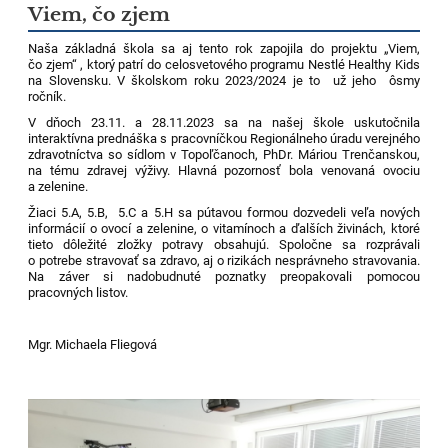
Viem, čo zjem
Naša základná škola sa aj tento rok zapojila do projektu
„Viem,
čo zjem“ , ktorý patrí do celosvetového programu Nestlé Healthy Kids
na Slovensku. V školskom roku 2023/2024 je to už jeho ôsmy
ročník.
V dňoch 23.11. a 28.11.2023 sa na našej škole uskutočnila
interaktívna prednáška s pracovníčkou Regionálneho úradu verejného
zdravotníctva so sídlom v Topoľčanoch, PhDr. Máriou Trenčanskou,
na tému zdravej výživy. Hlavná pozornosť bola venovaná ovociu
a zelenine.
Žiaci 5.A, 5.B, 5.C a 5.H sa pútavou formou dozvedeli veľa nových
informácií o ovocí a zelenine, o vitamínoch a ďalších živinách, ktoré
tieto dôležité zložky potravy obsahujú. Spoločne sa rozprávali
o potrebe stravovať sa zdravo, aj o rizikách nesprávneho stravovania.
Na záver si nadobudnuté poznatky preopakovali pomocou
pracovných listov.
Mgr. Michaela Fliegová