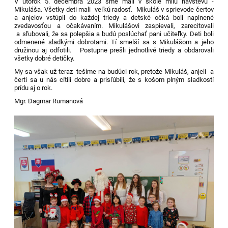
V utorok 5. decembra 2023 sme mali v škole milú návštevu -
Mikuláša. Všetky deti mali veľkú radosť. Mikuláš v sprievode čertov
a anjelov vstúpil do každej triedy a detské očká boli naplnené
zvedavosťou a očakávaním. Mikulášovi zaspievali, zarecitovali
a sľubovali, že sa polepšia a budú poslúchať pani učiteľky. Deti boli
odmenené sladkými dobrotami. Tí smelší sa s Mikulášom a jeho
družinou aj odfotili. Postupne prešli jednotlivé triedy a obdarovali
všetky dobré detičky.
My sa však už teraz tešíme na budúci rok, pretože Mikuláš, anjeli a
čerti sa u nás cítili dobre a prisľúbili, že s košom plným sladkostí
prídu aj o rok.
Mgr. Dagmar Rumanová