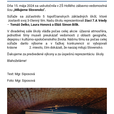
Dňa 15. mája 2024 sa uskutočnila v ZŠ Hollého zábavno-vedomostná
šou
„Milujeme Slovensko“.
Súťaže sa zúčastnilo 5 topoľčianskych základných škôl, ktoré
zostavili svoj 3-členný tím. Našu školu reprezentovali
žiaci 7.A triedy
–
Tomáš Detko, Laura Honová a Eliáš Simon Bílik.
V divadelnej sále školy vládla počas celej akcie úžasná atmosféra,
jednotlivé tímy museli preukázať vedomosti z oblasti geografie,
dejepisu i kultúrno-spoločenského života. Nášmu tímu sa počas celej
súťaže darilo výborne a v ťažkej konkurencii si vybojovali
krásne 2. miesto, čím dokázali, že naozaj milujú Slovensko.
Ďakujeme za predvedené výkony a za úspešnú reprezentáciu školy.
Blahoželáme!
Text: Mgr. Siposová
Foto: Mgr. Siposová