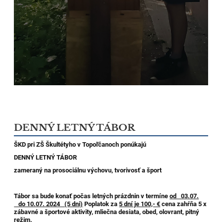
DENNÝ LETNÝ TÁBOR
ŠKD pri ZŠ Škultétyho v Topoľčanoch pon
ú
kajú
DENNÝ LETNÝ TÁBOR
zameraný na prosociálnu výchovu, tvorivosť a šport
Tábor sa bude konať počas letných prázdnin v termíne
od 03.07.
do 10.07. 2024 (5 dni)
Poplatok za
5 dní je 100,- €
cena zahŕňa 5 x
zábavné a športové aktivity, mliečna desiata, obed, olovrant, pitný
režim.