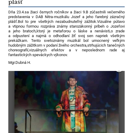
plášť
Dňa 23.4.sa žiaci ôsmych ročníkov a žiaci 9.B zúčastnili večerného
predstavenia v DAB Nitra-muzikálu Jozef a jeho farebný zázračný
plášť.Bol to pre všetkých nezabudnuteľný zážitok.Vizuálne pútavo
a vtipnou formou rozpráva známy starozákonný príbeh o Jozefovi
a jeho bratoch,ktorý je metaforou o láske a nenávisti,o zrade
a odpustení a najmä o odhodlaní žiť svoj sen napriek všetkým
prekážkam. Tento svetoznámy muzikál bol umocnený veľkým
hudobným zážitkom v podaní živého orchestra,strhujúcich tanečných
choreografií,vizuálnych efektov a v neposlednom rade aj
fantastických speváckych výkonov.
Mgr.Dubná H.