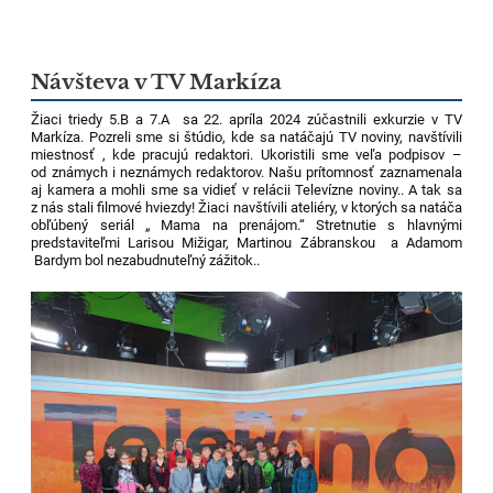
Návšteva v TV Markíza
Žiaci triedy 5.B a 7.A sa 22. apríla 2024 zúčastnili exkurzie v TV
Markíza. Pozreli sme si štúdio, kde sa natáčajú TV noviny, navštívili
miestnosť , kde pracujú redaktori. Ukoristili sme veľa podpisov –
od známych i neznámych redaktorov. Našu prítomnosť zaznamenala
aj kamera a mohli sme sa vidieť v relácii Televízne noviny.. A tak sa
z nás stali filmové hviezdy! Žiaci navštívili ateliéry, v ktorých sa natáča
obľúbený seriál „ Mama na prenájom.“ Stretnutie s hlavnými
predstaviteľmi Larisou Mižigar, Martinou Zábranskou a Adamom
Bardym bol nezabudnuteľný zážitok..