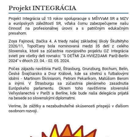
Projekt INTEGRÁCIA
Projekt Integrácia už 15 rokov spolupracuje s MŠVVaM SR a MZV
a európskych záležitostí SR, vďaka čomu zabezpečujeme našu
činnosť na profesionálnej úrovni a s patričným edukačným
presahom.
Zoya Fajinová, žiačka 4. A triedy našej základnej školy Škultétyho
2326/11, Topoľčany bola nominovaná medzi 35 detí z celého
Slovenska, ktoré sa zúčastnia rozvojového projektu OZ Integrácia
svieti pre všetky deti rovnako: "S DEŤMI ZA HVIEZDAMI Paríž-Berlín
2024" v dňoch 23. 04. - 02. 05. 2024.
Počas zájazdu navštívia Paríž, Štrasburg, Grunzburg, Bochum, Belin,
České Švajčiarsko a Dvur Králové, kde sa stretnú s futbalovými
idolmi - Martinom Škriniarom, Petrom Pekaríkom, Matúšom Berom
a inými. V Štrasburgu sa zúčastnia plenárneho zasadnutia
Európskeho parlamentu. Okrem toho navštívime slovenské
Veľvyslanectvá v Paríži a Berlíne, kde bude naša delegácia prijatá
na besede so slovenskými diplomatmi.
Veríme, že zážitky a nezabudnuteľné skúsenosti prispejú v ďalšom
osobnom rozvoji.