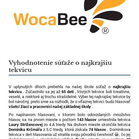
Vyhodnotenie súťaže o najkrajšiu
tekvicu
V uplynulých dňoch prebehla na našej škole súťaž o
najkrajšiu
tekvicu
. Zúčastnilo sa jej až
65 detí
, ktorých tekvice boli kreatívne,
veselé, a niektoré aj trochu strašidelné. Výber tej najkrajšej tekvice by
bol náročný, preto sme sa rozhodli, že o víťaznej tekvici budú hlasovať
všetci žiaci a pracovníci našej základnej školy
.
Po napínavom hlasovaní, v ktorom bolo odovzdaných množstvo
hlasov, sa na prvom mieste s počtom
143 hlasov
umiestnila tekvica
Laury Strižencovej
zo 4.A triedy. Na druhom mieste skončila tekvica
Dominika Krčmářa
z 5.C triedy, ktorá získala
74 hlasov
. Dominikova
tekvica v deň hlasovania už stratila svoju pôvodnú čerstvosť 😀, čo jej