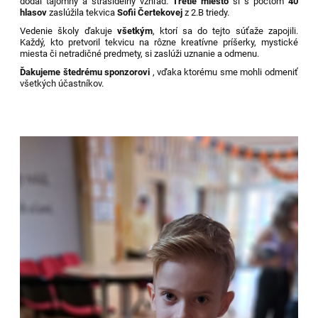
dodal tajomný a strašidelný vzhľad.
Tretie miesto
si s počtom
40
hlasov
zaslúžila tekvica
Sofii Čertekovej
z 2.B triedy.
Vedenie školy ďakuje
všetkým
, ktorí sa do tejto súťaže zapojili.
Každý, kto pretvoril tekvicu na rôzne kreatívne príšerky, mystické
miesta či netradičné predmety, si zaslúži uznanie a odmenu.
Ďakujeme štedrému sponzorovi
, vďaka ktorému sme mohli odmeniť
všetkých účastníkov.