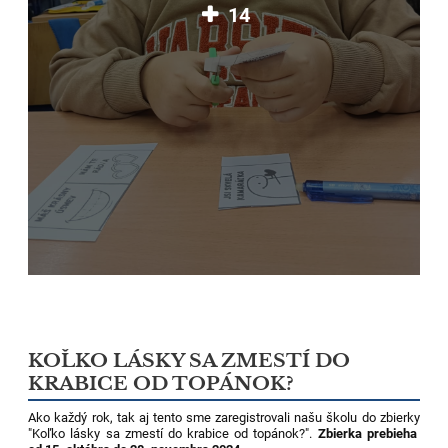
14
KOĽKO LÁSKY SA ZMESTÍ DO
KRABICE OD TOPÁNOK?
Ako každý rok, tak aj tento sme zaregistrovali našu školu do zbierky
"Koľko lásky sa zmestí do krabice od topánok?".
Zbierka prebieha