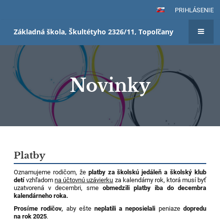
PRIHLÁSENIE
Základná škola, Škultétyho 2326/11, Topoľčany
Novinky
Novinky
Platby
Oznamujeme rodičom, že
platby za školskú jedáleň a školský klub
detí
vzhľadom
na účtovnú uzávierku
za kalendárny rok, ktorá musí byť
uzatvorená v decembri, sme
obmedzili platby iba do decembra
kalendárneho roka.
Prosíme rodičov,
aby ešte
neplatili a neposielali
peniaze
dopredu
na rok 2025
.