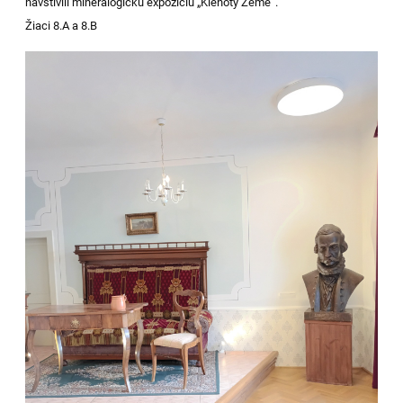
navštívili mineralogickú expozíciu „Klenoty Zeme“.
Žiaci 8.A a 8.B