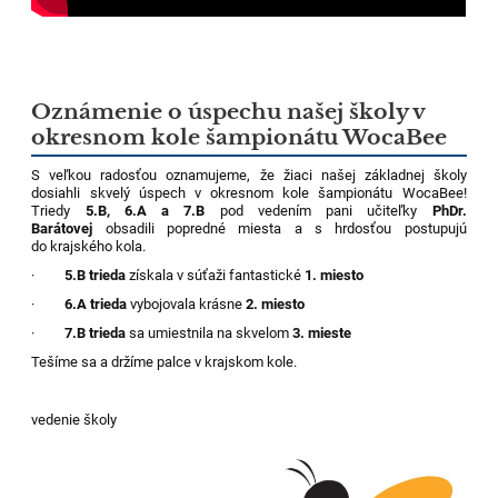
Oznámenie o úspechu našej školy v
okresnom kole šampionátu WocaBee
S veľkou radosťou oznamujeme, že žiaci našej základnej školy
dosiahli skvelý úspech v okresnom kole šampionátu WocaBee!
Triedy
5.B, 6.A a 7.B
pod vedením pani učiteľky
PhDr.
Barátovej
obsadili popredné miesta a s hrdosťou postupujú
do krajského kola.
·
5.B trieda
získala v súťaži fantastické
1. miesto
·
6.A trieda
vybojovala krásne
2. miesto
·
7.B trieda
sa umiestnila na skvelom
3. mieste
Tešíme sa a držíme palce v krajskom kole.
vedenie školy