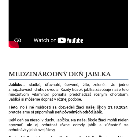
MEDZINÁRODNÝ DEŇ JABLKA
Jabĺčko
... sladké, šťavnaté, červené, žlté, zelené... Je jedno
z najzdravších druhov ovocia. Každý kúsok jablka zásobuje naše telo
množstvom vitamínov, pomáha predchádzať rôznym chorobám.
Jablká si môžeme dopriať v rôznej podobe.
Tieto, no i iné múdrosti sa dozvedeli žiaci našej školy
21.10.2024
,
pretože sme si pripomínali
Deň pôvodných odrôd jabĺk.
Celý deň sa niesol v duchu jabĺčka. Na našej škole žiaci mohli nielen
spoznať, ale aj ochutnať rôzne odrody jabĺk a zúčastniť sa
ochutnávky jablkovej šťavy.