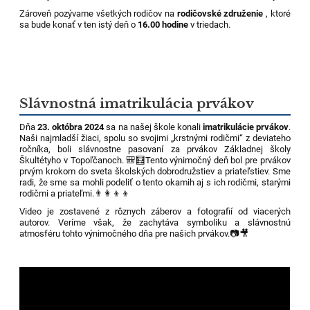
Zároveň pozývame všetkých rodičov na
rodičovské združenie
, ktoré
sa bude konať v ten istý deň o
16.00 hodine
v triedach.
Slávnostná imatrikulácia prvákov
Dňa
23. októbra 2024
sa na našej škole konali
imatrikulácie prvákov
.
Naši najmladší žiaci, spolu so svojimi „krstnými rodičmi“ z deviateho
ročníka, boli slávnostne pasovaní za prvákov Základnej školy
Škultétyho v Topoľčanoch.
🎒🧮
Tento výnimočný deň bol pre prvákov
prvým krokom do sveta školských dobrodružstiev a priateľstiev. Sme
radi, že sme sa mohli podeliť o tento okamih aj s ich rodičmi, starými
rodičmi a priateľmi.
👨‍👩‍👦‍👦
Video je zostavené z rôznych záberov a fotografií od viacerých
autorov. Veríme však, že zachytáva symboliku a slávnostnú
atmosféru tohto výnimočného dňa pre našich prvákov.
📷
🎥