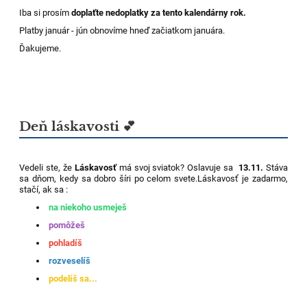
Iba si prosím
doplaťte nedoplatky za tento kalendárny rok.
Platby január - jún obnovíme hneď začiatkom januára.
Ďakujeme.
Deň láskavosti 💕
Vedeli ste, že
Láskavosť
má svoj sviatok? Oslavuje sa
13.11.
Stáva
sa dňom, kedy sa dobro šíri po celom svete.Láskavosť je zadarmo,
stačí, ak sa :
na niekoho usmeješ
pomôžeš
pohladíš
rozveselíš
podelíš sa...