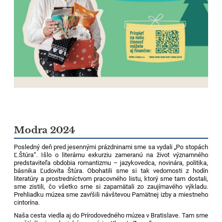
Modra 2024
Posledný deň pred jesennými prázdninami sme sa vydali „Po stopách
Ľ.Štúra“. Išlo o literárnu exkurziu zameranú na život významného
predstaviteľa obdobia romantizmu – jazykovedca, novinára, politika,
básnika Ľudovíta Štúra. Obohatili sme si tak vedomosti z hodín
literatúry a prostredníctvom pracovného listu, ktorý sme tam dostali,
sme zistili, čo všetko sme si zapamätali zo zaujímavého výkladu.
Prehliadku múzea sme zavŕšili návštevou Pamätnej izby a miestneho
cintorína.
Naša cesta viedla aj do Prírodovedného múzea v Bratislave. Tam sme