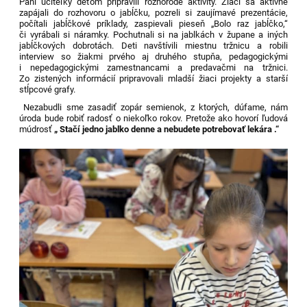
Pani učiteľky deťom pripravili rôznorodé aktivity. Žiaci sa aktívne
zapájali do rozhovoru o jabĺčku, pozreli si zaujímavé prezentácie,
počítali jabĺčkové príklady, zaspievali pieseň „Bolo raz jabĺčko,“
či vyrábali si náramky. Pochutnali si na jablkách v župane a iných
jabĺčkových dobrotách. Deti navštívili miestnu tržnicu a robili
interview so žiakmi prvého aj druhého stupňa, pedagogickými
i nepedagogickými zamestnancami a predavačmi na tržnici.
Zo zistených informácií pripravovali mladší žiaci projekty a starší
stĺpcové grafy.
Nezabudli sme zasadiť zopár semienok, z ktorých, dúfame, nám
úroda bude robiť radosť o niekoľko rokov. Pretože ako hovorí ľudová
múdrosť
„ Stačí jedno jablko denne a nebudete potrebovať lekára .“