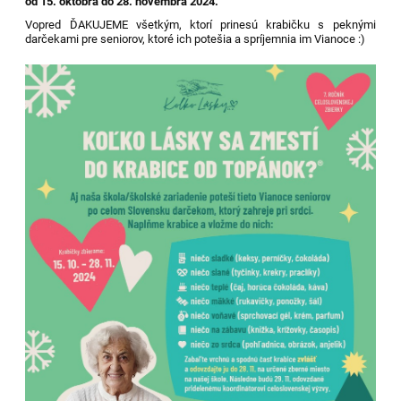
od 15. októbra do 28. novembra 2024.
Vopred ĎAKUJEME všetkým, ktorí prinesú krabičku s peknými
darčekami pre seniorov, ktoré ich potešia a spríjemnia im Vianoce :)