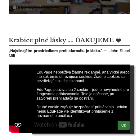
Krabice plné lásky .... ĎAKUJEME ❤️
„Najsilnejším prostriedkom proti starnutiu je láska.“
— John Stuart
Mill
EduPage nepoužíva žiadne reklamné, analytické alebo 
iné súkromie ohrozujúce cookies. Žiadne cookies sa 
nezdieľajú s tretími stranami.

EduPage používa iba 2 cookie – jedno nevyhnutné pre 
fungovanie prihlasovania. Toto je dočasné, po 
zatvorení prehliadača sa odstráni.

Druhé cookie zvyšuje bezpečnosť prihlásenia - vďaka 
nemu EduPage vie identifikovať prihlásenie z 
neznámeho počítača.
Ok