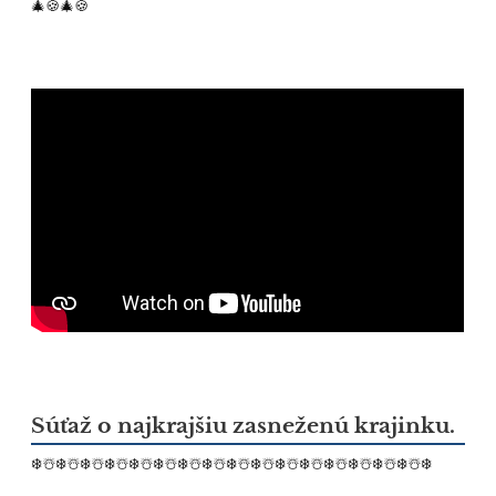
🎄🍪🎄🍪
Súťaž o najkrajšiu zasneženú krajinku.
❄️
☃️
❄️
☃️
❄️
☃️
❄️
☃️
❄️
☃️
❄️
☃️
❄️
☃️
❄️
☃️❄️
☃️
❄️
☃️
❄️
☃️
❄️
☃️
❄️
☃️
❄️
☃️
❄️
☃️
❄️
☃️
❄️