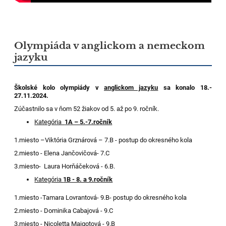
Olympiáda v anglickom a nemeckom
jazyku
Školské kolo olympiády v
anglickom jazyku
sa konalo 18.-
27.11.2024.
Zúčastnilo sa v ňom 52 žiakov od 5. až po 9. ročník.
Kategória
1A – 5.-7.ro
čník
1.miesto –Viktória Grznárová – 7.B - postup do okresného kola
2.miesto - Elena Jančovičová- 7.C
3.miesto- Laura Horňáčeková - 6.B.
Kategória
1B - 8. a 9.ro
čník
1.miesto -Tamara Lovrantová- 9.B- postup do okresného kola
2.miesto - Dominika Cabajová - 9.C
3.miesto - Nicoletta Majgotová - 9.B