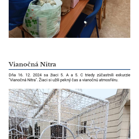
Vianočná Nitra
Dňa 16. 12. 2024 sa žiaci 5. A a 5. C triedy zúčastnili exkurzie
"Vianočná Nitra". Žiaci si užili pekný čas a vianočnú atmosféru.