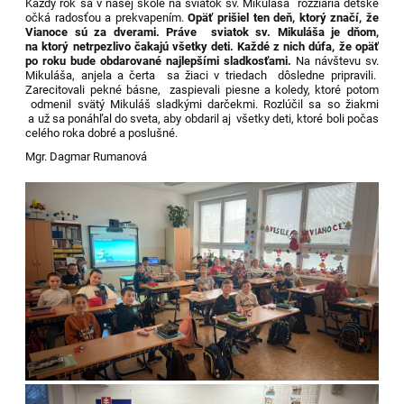
Každý rok sa v našej škole na sviatok sv. Mikuláša rozžiaria detské
očká radosťou a prekvapením.
Opäť prišiel ten deň, ktorý značí, že
Vianoce sú za dverami. Práve sviatok sv. Mikuláša je dňom,
na ktorý netrpezlivo čakajú všetky deti. Každé z nich dúfa, že opäť
po roku bude obdarované najlepšími sladkosťami.
Na návštevu sv.
Mikuláša, anjela a čerta sa žiaci v triedach dôsledne pripravili.
Zarecitovali pekné básne, zaspievali piesne a koledy, ktoré potom
odmenil svätý Mikuláš sladkými darčekmi. Rozlúčil sa so žiakmi
a už sa ponáhľal do sveta, aby obdaril aj všetky deti, ktoré boli počas
celého roka dobré a poslušné.
Mgr. Dagmar Rumanová