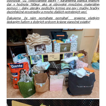
odovzdať OZ Topoľčianske packy – karanténna stanica finančný
dar v hodnote 160eur, ako aj obrovské množstvo materiálnej
pomoci – deky, uteráky, podložky, krmivo pre psy i mačky, hračky,
dezinfekčné prostriedky a mnoho ďalších potrebných vecí.
Ďakujeme, že nám pomáhate pomáhať, prajeme všetkým
láskavým ľuďom s dobrých srdcom krásne vianočné sviatky!