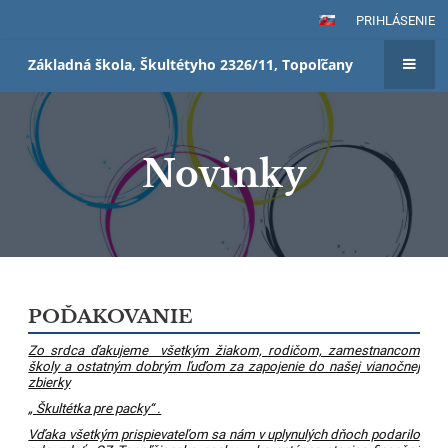
PRIHLÁSENIE
Základná škola, Škultétyho 2326/11, Topoľčany
Novinky
Novinky
POĎAKOVANIE
Zo srdca ďakujeme všetkým žiakom, rodičom, zamestnancom
školy a ostatným dobrým ľuďom za zapojenie do našej vianočnej
zbierky
„ Škultétka pre packy“ .
Vďaka všetkým prispievateľom sa nám v uplynulých dňoch podarilo