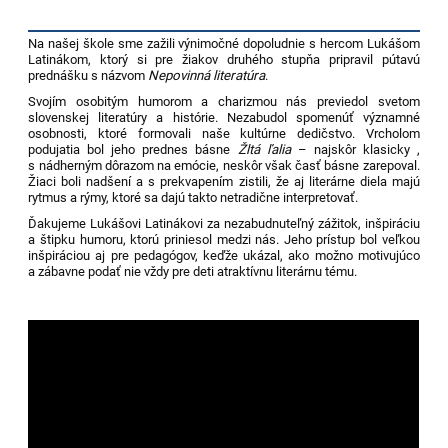
Na našej škole sme zažili výnimočné dopoludnie s hercom Lukášom
Latinákom, ktorý si pre žiakov druhého stupňa pripravil pútavú
prednášku s názvom
Nepovinná literatúra
.
Svojím osobitým humorom a charizmou nás previedol svetom
slovenskej literatúry a histórie. Nezabudol spomenúť významné
osobnosti, ktoré formovali naše kultúrne dedičstvo. Vrcholom
podujatia bol jeho prednes básne
Žltá ľalia
– najskôr klasicky ,
s nádherným dôrazom na emócie, neskôr však časť básne zarepoval.
Žiaci boli nadšení a s prekvapením zistili, že aj literárne diela majú
rytmus a rýmy, ktoré sa dajú takto netradične interpretovať.
Ďakujeme Lukášovi Latinákovi za nezabudnuteľný zážitok, inšpiráciu
a štipku humoru, ktorú priniesol medzi nás. Jeho prístup bol veľkou
inšpiráciou aj pre pedagógov, keďže ukázal, ako možno motivujúco
a zábavne podať nie vždy pre deti atraktívnu literárnu tému.