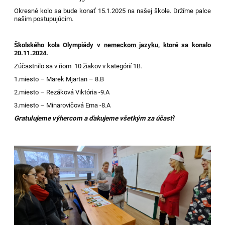
Okresné kolo sa bude konať 15.1.2025 na našej škole. Držíme palce
našim postupujúcim.
Školského kola Olympiády v
nemeckom jazyku
, ktoré sa konalo
20.11.2024.
Zúčastnilo sa v ňom 10 žiakov v kategórií 1B.
1.miesto – Marek Mjartan – 8.B
2.miesto – Rezáková Viktória -9.A
3.miesto – Minarovičová Ema -8.A
Gratulujeme výhercom a ďakujeme všetkým za účasť!