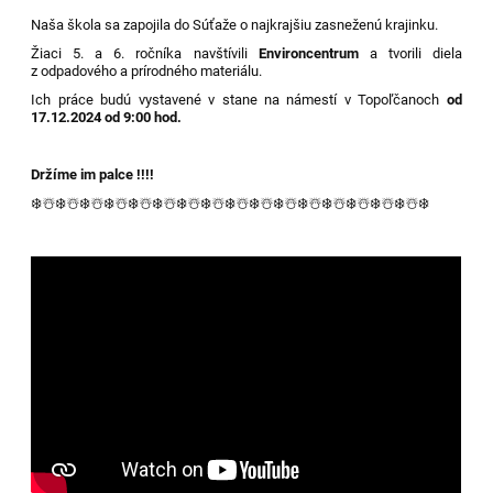
Naša škola sa zapojila do Súťaže o najkrajšiu zasneženú krajinku.
Žiaci 5. a 6. ročníka navštívili
Environcentrum
a tvorili diela
z odpadového a prírodného materiálu.
Ich práce budú vystavené v stane na námestí v Topoľčanoch
od
17.12.2024 od 9:00 hod.
Držíme im palce !!!!
❄️
☃️
❄️
☃️
❄️
☃️
❄️
☃️
❄️
☃️
❄️
☃️
❄️
☃️
❄️
☃️❄️
☃️
❄️
☃️
❄️
☃️
❄️
☃️
❄️
☃️
❄️
☃️
❄️
☃️
❄️
☃️
❄️