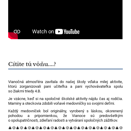
Cítite tú vôňu....?
Vianočná atmosféra zavítala do našej školy vďaka milej aktivite,
ktorú zorganizovali pani učiteľka a pani vychovávateľka spolu
so žiakmi triedy 4.B.
Je vzácne, keď si na spoločné školské aktivity nájdu čas aj rodičia.
Maminy a oteckovia zdobili voňavé medovníčky so svojimi deťmi.
Každý medovníček bol originálny, vyrobený s láskou, okorenený
pohodou a pripomienkou, že Vianoce sú predovšetkým
o spolupatričnosti, zdieľaní radosti a vytváraní spoločných zážitkov.
🎄🍪🎄🍪🎄🍪🎄🍪🎄🍪🎄🍪🎄🍪🎄🍪🎄🍪🎄🍪🎄🍪🎄🍪🎄🍪🎄🍪🎄🍪