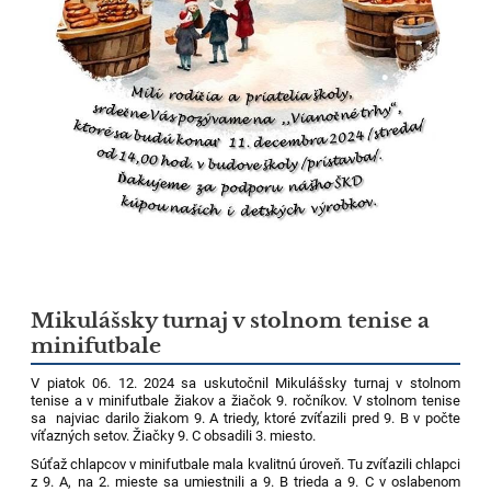
Mikulášsky turnaj v stolnom tenise a
minifutbale
V piatok 06. 12. 2024 sa uskutočnil Mikulášsky turnaj v stolnom
tenise a v minifutbale žiakov a žiačok 9. ročníkov. V stolnom tenise
sa najviac darilo žiakom 9. A triedy, ktoré zvíťazili pred 9. B v počte
víťazných setov. Žiačky 9. C obsadili 3. miesto.
Súťaž chlapcov v minifutbale mala kvalitnú úroveň. Tu zvíťazili chlapci
z 9. A, na 2. mieste sa umiestnili a 9. B trieda a 9. C v oslabenom