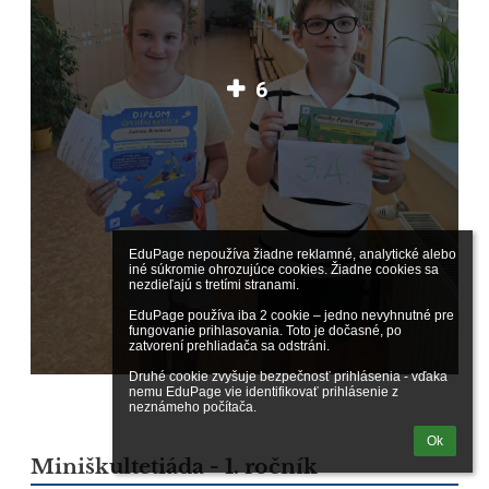
6
EduPage nepoužíva žiadne reklamné, analytické alebo 
iné súkromie ohrozujúce cookies. Žiadne cookies sa 
nezdieľajú s tretími stranami.

EduPage používa iba 2 cookie – jedno nevyhnutné pre 
fungovanie prihlasovania. Toto je dočasné, po 
zatvorení prehliadača sa odstráni.

Druhé cookie zvyšuje bezpečnosť prihlásenia - vďaka 
nemu EduPage vie identifikovať prihlásenie z 
neznámeho počítača.
Ok
Miniškultetiáda - 1. ročník