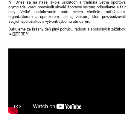
🏅 Dnes sa na našej škole uskutočnila tradičná Letná športová
olympiáda. Žiaci predviedli skvelé športové výkony, odhodlanie a fair
play. Veľké poďakovanie patrí nielen všetkým súťažiacim,
organizátorom a sponzorom, ale aj žiakom, ktorí povzbudzovali
svojich spolužiakov a vytvorili výbornú atmosféru.
Ďakujeme za krásny deň plný pohybu, radosti a spoločných zážitkov.
☀️👏🏃‍♀️🏃‍♂️🏅