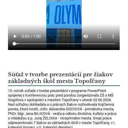
Súťaž v tvorbe prezentácií pre žiakov
základných škôl mesta Topoľčany
15. ročník súťaže v tvorbe prezentácií v programe PowerPoint
spojenej s konferenciou prác pred porotou zorganizovala ZŠ s MŠ
Gogoľova v spolupráci s mestom Topoľčany v utorok 02.06.2026.
Nad súťažou dohliadala a o prácach žiakov rozhodovala trojčlenná
porota, ktorú tvorili: JUDr. Alexandra GIECIOVÁ - primátorka mesta,
PhDr. Mgr. Jana BILIKOVÁ - vedúca odboru školstva, kultúry a práce
s mládežou a p. Juraj ŽELISKA - viceprimátor mesta. Svoje práce
odprezentovalo 7 žiakov zo základných škôl v meste Topoľčany, v I.
kategórii ôsmaci, v II. kategórii deviataci.