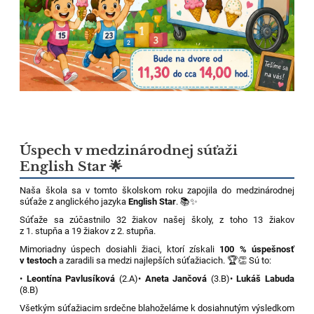
Úspech v medzinárodnej súťaži
English Star 🌟
Naša škola sa v tomto školskom roku zapojila do medzinárodnej
súťaže z anglického jazyka
English Star
. 📚✨
Súťaže sa zúčastnilo 32 žiakov našej školy, z toho 13 žiakov
z 1. stupňa a 19 žiakov z 2. stupňa.
Mimoriadny úspech dosiahli žiaci, ktorí získali
100 % úspešnosť
v testoch
a zaradili sa medzi najlepších súťažiacich. 🏆👏 Sú to:
•
Leontína Pavlusíková
(2.A)
•
Aneta Jančová
(3.B)
•
Lukáš Labuda
(8.B)
Všetkým súťažiacim srdečne blahoželáme k dosiahnutým výsledkom