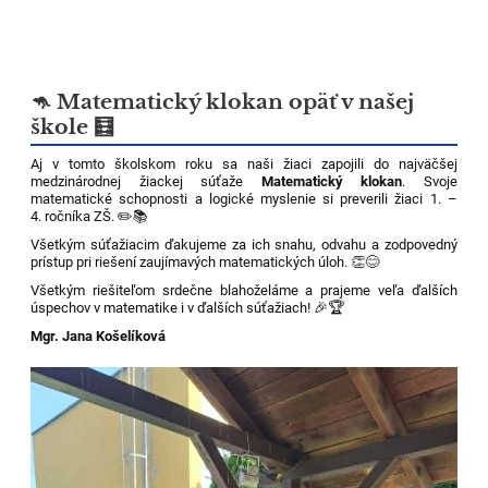
🦘 Matematický klokan opäť v našej
škole 🧮
Aj v tomto školskom roku sa naši žiaci zapojili do najväčšej
medzinárodnej žiackej súťaže
Matematický klokan
. Svoje
matematické schopnosti a logické myslenie si preverili žiaci 1. –
4. ročníka ZŠ. ✏️📚
Všetkým súťažiacim ďakujeme za ich snahu, odvahu a zodpovedný
prístup pri riešení zaujímavých matematických úloh. 👏😊
Všetkým riešiteľom srdečne blahoželáme a prajeme veľa ďalších
úspechov v matematike i v ďalších súťažiach! 🎉🏆
Mgr. Jana Košelíková