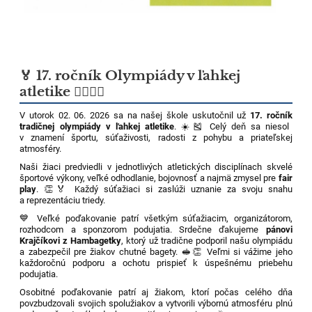
🏅 17. ročník Olympiády v ľahkej
atletike 🏃‍♀️🏃‍♂️
V utorok 02. 06. 2026 sa na našej škole uskutočnil už
17. ročník
tradičnej olympiády v ľahkej atletike
. ☀️🎽 Celý deň sa niesol
v znamení športu, súťaživosti, radosti z pohybu a priateľskej
atmosféry.
Naši žiaci predviedli v jednotlivých atletických disciplínach skvelé
športové výkony, veľké odhodlanie, bojovnosť a najmä zmysel pre
fair
play
. 👏🏅 Každý súťažiaci si zaslúži uznanie za svoju snahu
a reprezentáciu triedy.
💙 Veľké poďakovanie patrí všetkým súťažiacim, organizátorom,
rozhodcom a sponzorom podujatia. Srdečne ďakujeme
pánovi
Krajčíkovi z Hambagetky
, ktorý už tradične podporil našu olympiádu
a zabezpečil pre žiakov chutné bagety. 🥪👏 Veľmi si vážime jeho
každoročnú podporu a ochotu prispieť k úspešnému priebehu
podujatia.
Osobitné poďakovanie patrí aj žiakom, ktorí počas celého dňa
povzbudzovali svojich spolužiakov a vytvorili výbornú atmosféru plnú