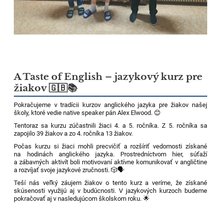
A Taste of English – jazykový kurz pre
žiakov 🇬🇧📚
Pokračujeme v tradícii kurzov anglického jazyka pre žiakov našej
školy, ktoré vedie native speaker pán Alex Elwood. 😊
Tentoraz sa kurzu zúčastnili žiaci 4. a 5. ročníka. Z 5. ročníka sa
zapojilo 39 žiakov a zo 4. ročníka 13 žiakov.
Počas kurzu si žiaci mohli precvičiť a rozšíriť vedomosti získané
na hodinách anglického jazyka. Prostredníctvom hier, súťaží
a zábavných aktivít boli motivovaní aktívne komunikovať v angličtine
a rozvíjať svoje jazykové zručnosti. 🎲🗣️
Teší nás veľký záujem žiakov o tento kurz a veríme, že získané
skúsenosti využijú aj v budúcnosti. V jazykových kurzoch budeme
pokračovať aj v nasledujúcom školskom roku. 🌟