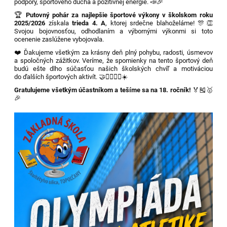
podpory, športového ducha a pozitívnej energie. 📣🎉
🏆
Putovný pohár za najlepšie športové výkony v školskom roku
2025/2026
získala
trieda 4. A
, ktorej srdečne blahoželáme! 🎊👏
Svojou bojovnosťou, odhodlaním a výbornými výkonmi si toto
ocenenie zaslúžene vybojovala.
❤️ Ďakujeme všetkým za krásny deň plný pohybu, radosti, úsmevov
a spoločných zážitkov. Veríme, že spomienky na tento športový deň
budú ešte dlho súčasťou našich školských chvíľ a motiváciou
do ďalších športových aktivít. 🤝🏃‍♀️🏃‍♂️☀️
Gratulujeme všetkým účastníkom a tešíme sa na 18. ročník!
🏅🎽🥇
🎉