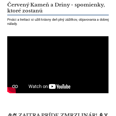
Červený Kameň a Driny - spomienky,
ktoré zostanú
Prváci a tretiaci si užili krásny deň plný zážitkov, objavovania a dobrej
nálady.
🎉🍨 ZAJTRA PRÍDE ZMRZLINÁR! 🍦🏅