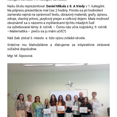
Našu školu reprezentoval
Daniel Mikula z 8. A triedy
v 1. kategórii.
Na prípravu prezentácie mal čas 2 hodiny. Porota sa pri hodnotení
zamerala najmä na správnosť textu, obrazový materiál, grafy, úpravu,
zdroje, vlastný prínos, jazykový prejav a celkový dojem. Mala možnosť
oboznámiť sa s názormi a myšlienkami týchto mladých ľudí
na vyžrebované témy: 8. ročník – Čomu nás učia rozprávky; 9. ročník
–Matematika – prečo sa ju mám učiť(?)
Náš žiak získal 3. miesto a túto výzvu zvládol skvele.
Srdečne mu blahoželáme a ďakujeme za inšpiratívne strávené
súťažné dopoludnie.
Mgr. M. Siposová