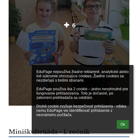
6
EduPage nepoužíva žiadne reklamné, analytické alebo 
iné súkromie ohrozujúce cookies. Žiadne cookies sa 
nezdieľajú s tretími stranami.

EduPage používa iba 2 cookie – jedno nevyhnutné pre 
fungovanie prihlasovania. Toto je dočasné, po 
zatvorení prehliadača sa odstráni.

Druhé cookie zvyšuje bezpečnosť prihlásenia - vďaka 
nemu EduPage vie identifikovať prihlásenie z 
neznámeho počítača.
Ok
Miniškultetiáda - 1. ročník