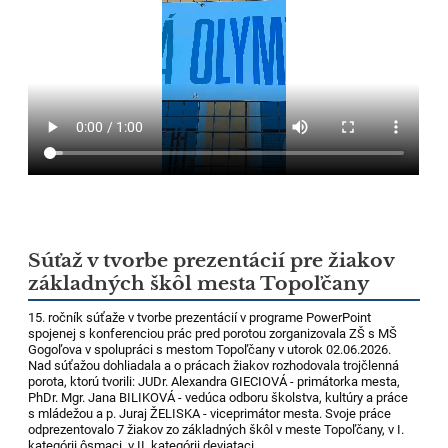
Súťaž v tvorbe prezentácií pre žiakov
základných škôl mesta Topoľčany
15. ročník súťaže v tvorbe prezentácií v programe PowerPoint
spojenej s konferenciou prác pred porotou zorganizovala ZŠ s MŠ
Gogoľova v spolupráci s mestom Topoľčany v utorok 02.06.2026.
Nad súťažou dohliadala a o prácach žiakov rozhodovala trojčlenná
porota, ktorú tvorili: JUDr. Alexandra GIECIOVÁ - primátorka mesta,
PhDr. Mgr. Jana BILIKOVÁ - vedúca odboru školstva, kultúry a práce
s mládežou a p. Juraj ŽELISKA - viceprimátor mesta. Svoje práce
odprezentovalo 7 žiakov zo základných škôl v meste Topoľčany, v I.
kategórii ôsmaci, v II. kategórii deviataci.