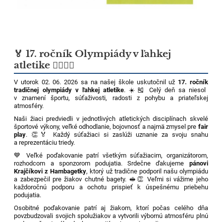
🏅 17. ročník Olympiády v ľahkej
atletike 🏃‍♀️🏃‍♂️
V utorok 02. 06. 2026 sa na našej škole uskutočnil už
17. ročník
tradičnej olympiády v ľahkej atletike
. ☀️🎽 Celý deň sa niesol
v znamení športu, súťaživosti, radosti z pohybu a priateľskej
atmosféry.
Naši žiaci predviedli v jednotlivých atletických disciplínach skvelé
športové výkony, veľké odhodlanie, bojovnosť a najmä zmysel pre
fair
play
. 👏🏅 Každý súťažiaci si zaslúži uznanie za svoju snahu
a reprezentáciu triedy.
💙 Veľké poďakovanie patrí všetkým súťažiacim, organizátorom,
rozhodcom a sponzorom podujatia. Srdečne ďakujeme
pánovi
Krajčíkovi z Hambagetky
, ktorý už tradične podporil našu olympiádu
a zabezpečil pre žiakov chutné bagety. 🥪👏 Veľmi si vážime jeho
každoročnú podporu a ochotu prispieť k úspešnému priebehu
podujatia.
Osobitné poďakovanie patrí aj žiakom, ktorí počas celého dňa
povzbudzovali svojich spolužiakov a vytvorili výbornú atmosféru plnú