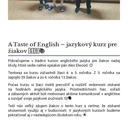
A Taste of English – jazykový kurz pre
žiakov 🇬🇧📚
Pokračujeme v tradícii kurzov anglického jazyka pre žiakov našej
školy, ktoré vedie native speaker pán Alex Elwood. 😊
Tentoraz sa kurzu zúčastnili žiaci 4. a 5. ročníka. Z 5. ročníka sa
zapojilo 39 žiakov a zo 4. ročníka 13 žiakov.
Počas kurzu si žiaci mohli precvičiť a rozšíriť vedomosti získané
na hodinách anglického jazyka. Prostredníctvom hier, súťaží
a zábavných aktivít boli motivovaní aktívne komunikovať v angličtine
a rozvíjať svoje jazykové zručnosti. 🎲🗣️
Teší nás veľký záujem žiakov o tento kurz a veríme, že získané
skúsenosti využijú aj v budúcnosti. V jazykových kurzoch budeme
pokračovať aj v nasledujúcom školskom roku. 🌟