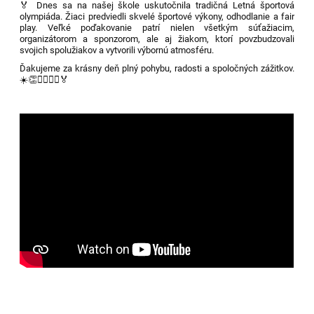
🏅 Dnes sa na našej škole uskutočnila tradičná Letná športová
olympiáda. Žiaci predviedli skvelé športové výkony, odhodlanie a fair
play. Veľké poďakovanie patrí nielen všetkým súťažiacim,
organizátorom a sponzorom, ale aj žiakom, ktorí povzbudzovali
svojich spolužiakov a vytvorili výbornú atmosféru.
Ďakujeme za krásny deň plný pohybu, radosti a spoločných zážitkov.
☀️👏🏃‍♀️🏃‍♂️🏅