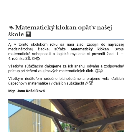
🦘 Matematický klokan opäť v našej
škole 🧮
Aj v tomto školskom roku sa naši žiaci zapojili do najväčšej
medzinárodnej žiackej súťaže
Matematický klokan
. Svoje
matematické schopnosti a logické myslenie si preverili žiaci 1. –
4. ročníka ZŠ. ✏️📚
Všetkým súťažiacim ďakujeme za ich snahu, odvahu a zodpovedný
prístup pri riešení zaujímavých matematických úloh. 👏😊
Všetkým riešiteľom srdečne blahoželáme a prajeme veľa ďalších
úspechov v matematike i v ďalších súťažiach! 🎉🏆
Mgr. Jana Košelíková