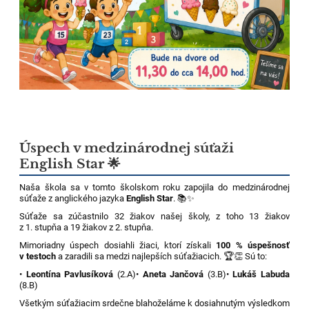
Úspech v medzinárodnej súťaži
English Star 🌟
Naša škola sa v tomto školskom roku zapojila do medzinárodnej
súťaže z anglického jazyka
English Star
. 📚✨
Súťaže sa zúčastnilo 32 žiakov našej školy, z toho 13 žiakov
z 1. stupňa a 19 žiakov z 2. stupňa.
Mimoriadny úspech dosiahli žiaci, ktorí získali
100 % úspešnosť
v testoch
a zaradili sa medzi najlepších súťažiacich. 🏆👏 Sú to:
•
Leontína Pavlusíková
(2.A)
•
Aneta Jančová
(3.B)
•
Lukáš Labuda
(8.B)
Všetkým súťažiacim srdečne blahoželáme k dosiahnutým výsledkom