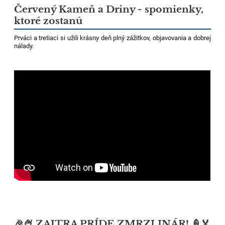
Červený Kameň a Driny - spomienky,
ktoré zostanú
Prváci a tretiaci si užili krásny deň plný zážitkov, objavovania a dobrej
nálady.
🎉🍨 ZAJTRA PRÍDE ZMRZLINÁR! 🍦🏅