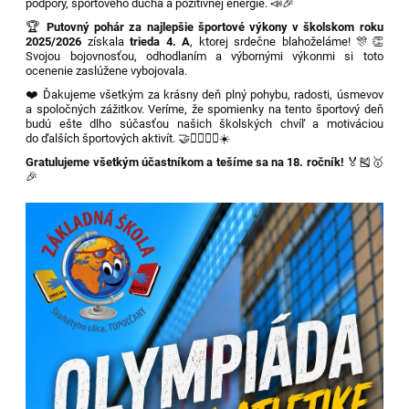
podpory, športového ducha a pozitívnej energie. 📣🎉
🏆
Putovný pohár za najlepšie športové výkony v školskom roku
2025/2026
získala
trieda 4. A
, ktorej srdečne blahoželáme! 🎊👏
Svojou bojovnosťou, odhodlaním a výbornými výkonmi si toto
ocenenie zaslúžene vybojovala.
❤️ Ďakujeme všetkým za krásny deň plný pohybu, radosti, úsmevov
a spoločných zážitkov. Veríme, že spomienky na tento športový deň
budú ešte dlho súčasťou našich školských chvíľ a motiváciou
do ďalších športových aktivít. 🤝🏃‍♀️🏃‍♂️☀️
Gratulujeme všetkým účastníkom a tešíme sa na 18. ročník!
🏅🎽🥇
🎉