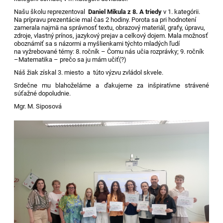
Našu školu reprezentoval
Daniel Mikula z 8. A triedy
v 1. kategórii.
Na prípravu prezentácie mal čas 2 hodiny. Porota sa pri hodnotení
zamerala najmä na správnosť textu, obrazový materiál, grafy, úpravu,
zdroje, vlastný prínos, jazykový prejav a celkový dojem. Mala možnosť
oboznámiť sa s názormi a myšlienkami týchto mladých ľudí
na vyžrebované témy: 8. ročník – Čomu nás učia rozprávky; 9. ročník
–Matematika – prečo sa ju mám učiť(?)
Náš žiak získal 3. miesto a túto výzvu zvládol skvele.
Srdečne mu blahoželáme a ďakujeme za inšpiratívne strávené
súťažné dopoludnie.
Mgr. M. Siposová