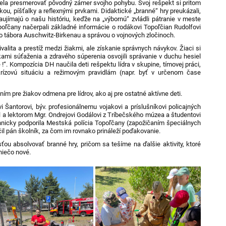
la presmerovať pôvodný zámer svojho pohybu. Svoj rešpekt si pritom
kou, píšťalky a reflexnými prvkami. Didaktické „branné“ hry preukázali,
zaujímajú o našu históriu, keďže na „výbornú“ zvládli pátranie v meste
poľčany načerpali základné informácie o rodákovi Topoľčian Rudolfovi
o tábora
Auschwitz-Birkenau
a správou o vojnových zločinoch.
lita a prestíž medzi žiakmi, ale získanie správnych návykov. Žiaci si
i súťaženia a zdravého súperenia osvojili správanie v duchu hesiel
!“. K
ompozícia DH naučila deti rešpektu lídra v skupine, tímovej práci,
 krízovú situáciu a režimovým pravidlám (napr. byť v určenom čase
m pre žiakov odmena pre lídrov, ako aj pre ostatné aktívne deti.
vi Šantorovi, býv. profesionálnemu vojakovi a príslušníkovi policajných
al a lektorom Mgr. Ondrejovi Godálovi z Tríbečského múzea a študentovi
echnicky podporila Mestská polícia Topoľčany (zapožičaním špeciálnych
il pán školník, za čom im rovnako prináleží poďakovanie.
ou absolvovať branné hry, pričom sa tešíme na ďalšie aktivity, ktoré
niečo nové.