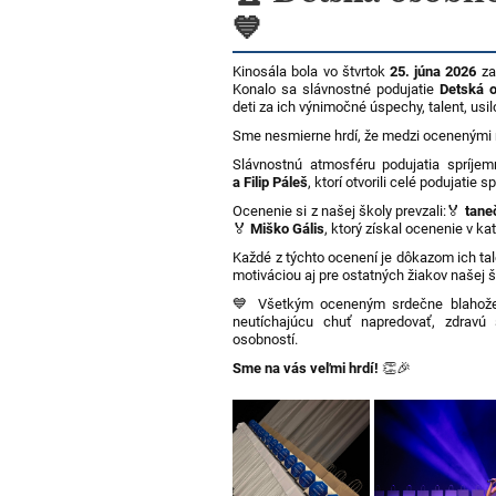
💙
Kinosála bola vo štvrtok
25. júna 2026
za
Konalo sa slávnostné podujatie
Detská 
deti za ich výnimočné úspechy, talent, usi
Sme nesmierne hrdí, že medzi ocenenými n
Slávnostnú atmosféru podujatia spríje
a Filip Páleš
, ktorí otvorili celé podujati
Ocenenie si z našej školy prevzali:
🏅
tane
🏅
Miško Gális
, ktorý získal ocenenie v ka
Každé z týchto ocenení je dôkazom ich tale
motiváciou aj pre ostatných žiakov našej š
💙 Všetkým oceneným srdečne blahoželá
neutíchajúcu chuť napredovať, zdravú
osobností.
Sme na vás veľmi hrdí!
👏🎉