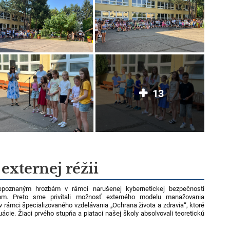
13
externej réžii
epoznaným hrozbám v rámci narušenej kybernetickej bezpečnosti
m. Preto sme privítali možnosť externého modelu manažovania
v rámci špecializovaného vzdelávania „Ochrana života a zdravia“, ktoré
tuácie. Žiaci prvého stupňa a piataci našej školy absolvovali teoretickú