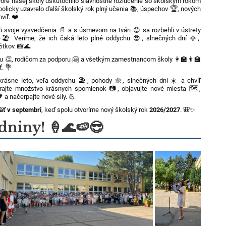
re našej školy uskutočnilo slávnostné rozlúčenie so školským rokom
olicky uzavrelo ďalší školský rok plný učenia 📚, úspechov 🏆, nových
víľ. ❤️
i svoje vysvedčenia 📄 a s úsmevom na tvári 😊 sa rozbehli v ústrety
🏖️ Veríme, že ich čaká leto plné oddychu 😎, slnečných dní 🌞,
itkov. 📸🌊
 👏, rodičom za podporu 🤗 a všetkým zamestnancom školy 👩‍🏫👨‍🏫
ť. 💐
krásne leto, veľa oddychu 🏖️, pohody 🌼, slnečných dní ☀️ a chvíľ
erajte množstvo krásnych spomienok 📷, objavujte nové miesta 🗺️,
️ a načerpajte nové sily. 💪
äť v septembri
, keď spolu otvoríme nový školský rok
2026/2027
. 🎒✨
dniny! 🍦🌊🍉😎