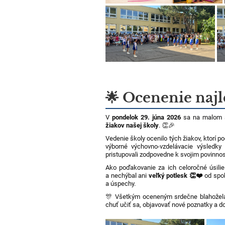
🌟 Ocenenie najl
V
pondelok 29. júna 2026
sa na malom š
žiakov našej školy
. 👏🎉
Vedenie školy ocenilo tých žiakov, ktorí 
výborné výchovno-vzdelávacie výsledky
pristupovali zodpovedne k svojim povinno
Ako poďakovanie za ich celoročné úsilie 
a nechýbal ani
veľký potlesk 👏❤️
od spol
a úspechy.
🎊 Všetkým oceneným srdečne blahoželám
chuť učiť sa, objavovať nové poznatky a 