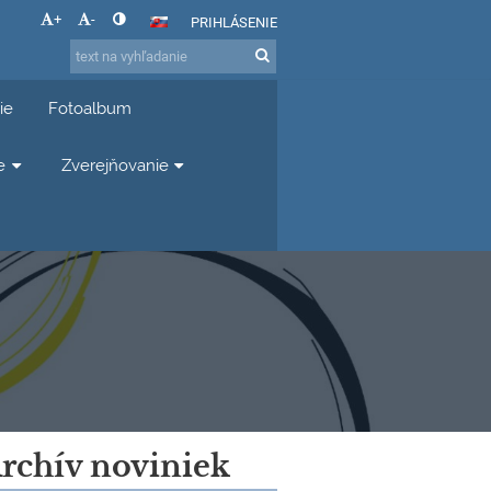
+
-
PRIHLÁSENIE
ie
Fotoalbum
e
Zverejňovanie
rchív noviniek