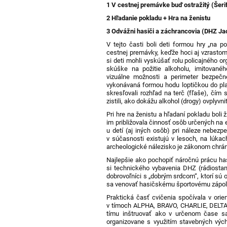
1 V cestnej premávke buď ostražitý (Šerif
2
Hľadanie pokladu
+ Hra na ženistu
3
Odvážni hasiči a záchrancovia (DHZ J
V tejto časti boli deti formou hry „
na po
cestnej premávky
,
keďže
hoci aj vzrasto
si deti mohli vyskúšať rolu policajného or
skúške na požitie alkoholu, imitovanéh
vizuálne možnosti a perimeter bezpečné
vykonávaná formou hodu loptičkou do plas
skresľovali rozhľad na terč (fľaše), čím
zistili, ako dokážu alkohol (drogy) ovplyv
Pri hre na ženistu a hľadaní pokladu boli
im približovala činnosť osôb určených na e
u detí (aj iných osôb) pri náleze nebezp
v súčasnosti existujú v lesoch, na lúkac
archeologické nálezisko je zákonom chrá
Najlepšie ako pochopiť náročnú prácu h
si technického vybavenia DHZ (rádiostanic
dobrovoľníci s „dobrým srdcom“, ktorí sú 
sa venovať hasičskému športovému zápol
Praktická časť cvičenia spočívala v orien
v tímoch ALPHA, BRAVO, CHARLIE, DELTA
tímu inštruovať ako v určenom čase sa
organizovane s využitím stavebných výc