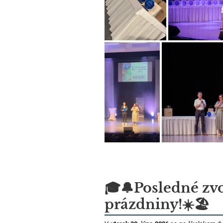
🎓🔔Posledné zvo
prázdniny!☀️🏖️