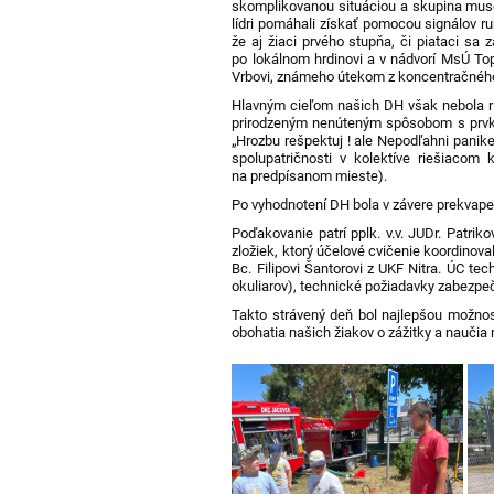
skomplikovanou situáciou a skupina muse
lídri pomáhali získať pomocou signálov ru
že aj žiaci prvého stupňa, či piataci sa 
po lokálnom hrdinovi a v nádvorí MsÚ To
Vrbovi, známeho útekom z koncentračnéh
Hlavným cieľom našich DH však nebola riva
prirodzeným nenúteným spôsobom s prvkam
„Hrozbu rešpektuj ! ale Nepodľahni panike 
spolupatričnosti v kolektíve riešiacom
na predpísanom mieste).
Po vyhodnotení DH bola v závere prekvapení
Poďakovanie patrí pplk. v.v. JUDr. Patriko
zložiek, ktorý účelové cvičenie koordinov
Bc. Filipovi Šantorovi z UKF Nitra. ÚC t
okuliarov), technické požiadavky zabezpeč
Takto strávený deň bol najlepšou možnosť
obohatia našich žiakov o zážitky a naučia 