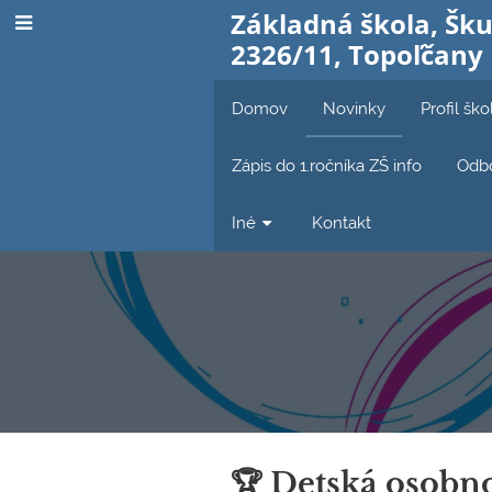
Základná škola, Šku
2326/11, Topoľčany
Domov
Novinky
Profil ško
Zápis do 1.ročníka ZŠ info
Odbo
Iné
Kontakt
Novinky
🏆 Detská osobn