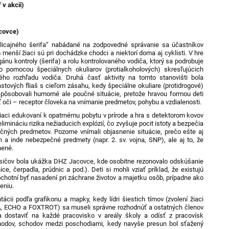
 v akcii)
acovce)
licajného šerifa
“ nabádané
na zodpovedné správanie sa účastníkov
m menší žiaci
sú pri dochádzke chodci a niektorí doma aj cyklisti. V hre
gánu kontroly (šerifa) a rolu kontrolovaného vodiča, ktorý sa podrobuje
o pomocou špeciálnych okuliarov (protialkoholových) skresľujúcich
ho rozhľadu vodiča. Druhá časť aktivity na tomto stanovišti bola
tových fliaš s cieľom zásahu, kedy špeciálne okuliare (protidrogové)
 spôsobovali humorné ale poučné situácie, pretože hravou formou deti
niť oči – receptor človeka na vnímanie predmetov, pohybu a vzdialenosti.
 žiaci edukovaní k opatrnému pobytu v prírode a hra s detektorom kovov
limináciu rizika nežiaducich explózií, čo zvyšuje pocit istoty a bezpečia
ečných predmetov. Pozorne vnímali objasnenie situácie, prečo ešte aj
h a inde nebezpečné predmety (napr. 2. sv. vojna, SNP), ale aj to, že
nené.
asičov bola ukážka DHZ Jacovce, kde osobitne rezonovalo odskúšanie
e, čerpadla, prúdnic a pod.). Deti si mohli vziať príklad, že existujú
ochotní byť nasadení pri záchrane životov a majetku osôb, prípadne ako
eniu.
tácii podľa grafikonu a mapky, kedy lídri šiestich tímov (zvolení žiaci
, ECHO a FOXTROT) sa museli správne rozhodnúť a ostatných členov
 dostaviť na každé pracovisko v areály školy a odísť z pracovísk
hodov, schodov medzi poschodiami, kedy navyše presun bol sťažený