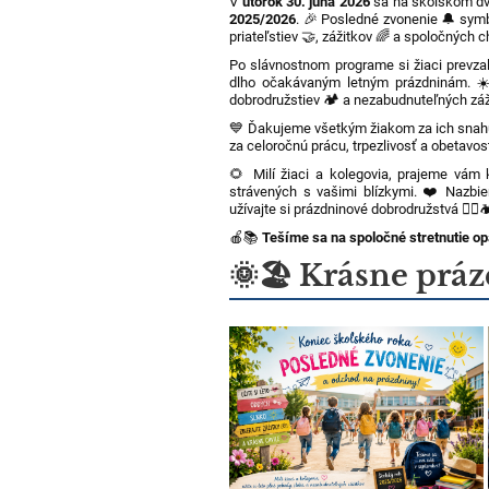
V
utorok 30. júna 2026
sa na školskom dvo
2025/2026
. 🎉 Posledné zvonenie 🔔 symb
priateľstiev 🤝, zážitkov 🌈 a spoločných ch
Po slávnostnom programe si žiaci prevzal
dlho očakávaným letným prázdninám. ☀️
dobrodružstiev 🏕️ a nezabudnuteľných záž
💙 Ďakujeme všetkým žiakom za ich snahu
za celoročnú prácu, trpezlivosť a obetavos
🌻 Milí žiaci a kolegovia, prajeme vám 
strávených s vašimi blízkymi. ❤️ Nazbi
užívajte si prázdninové dobrodružstvá 🚴‍♀️
🍎📚
Tešíme sa na spoločné stretnutie op
🌞🏖️ Krásne práz