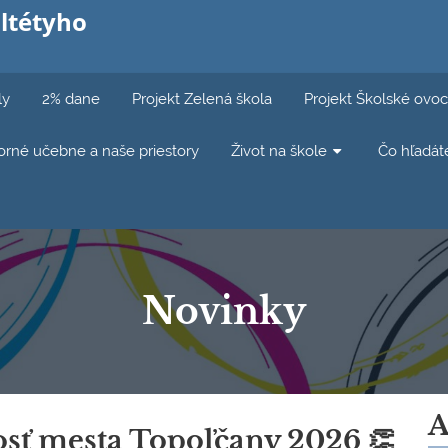
ltétyho
ly
2% dane
Projekt Zelená škola
Projekt Školské ovoc
rné učebne a naše priestory
Život na škole
Čo hľadát
Novinky
A
osť mesta Topoľčany 2026 👏