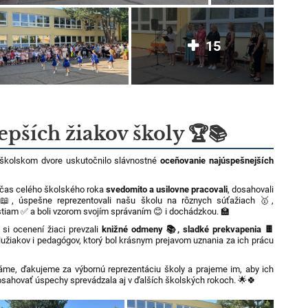
15
epších žiakov školy 🏆📚
kolskom dvore uskutočnilo slávnostné
oceňovanie najúspešnejších
počas celého školského roka
svedomito a usilovne pracovali
, dosahovali
 📖, úspešne reprezentovali našu školu na rôznych súťažiach 🥇,
stiam ✅ a boli vzorom svojím správaním 😊 i dochádzkou. 🏫
si ocenení žiaci prevzali
knižné odmeny 📚, sladké prekvapenia 🍫
užiakov i pedagógov, ktorý bol krásnym prejavom uznania za ich prácu
e, ďakujeme za výbornú reprezentáciu školy a prajeme im, aby ich
dosahovať úspechy sprevádzala aj v ďalších školských rokoch. 🌟🍀