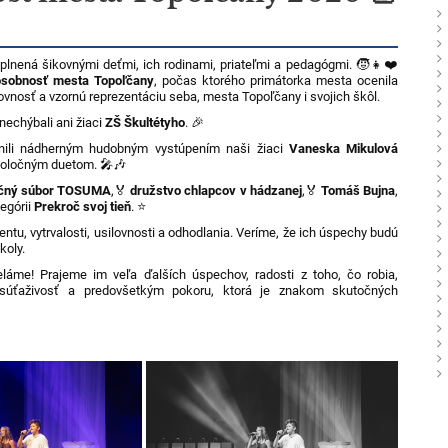
plnená šikovnými deťmi, ich rodinami, priateľmi a pedagógmi. 🧒👧❤️
osobnosť mesta Topoľčany
, počas ktorého primátorka mesta ocenila
lovnosť a vzornú reprezentáciu seba, mesta Topoľčany i svojich škôl.
echýbali ani žiaci
ZŠ Škultétyho
. 🎉
mnili nádherným hudobným vystúpením naši žiaci
Vaneska Mikulová
e spoločným duetom. 🎤🎶
čný súbor TOSUMA
,
🏅
družstvo chlapcov v hádzanej
,
🏅
Tomáš Bujna
,
tegórii
Prekroč svoj tieň
. ⭐
ntu, vytrvalosti, usilovnosti a odhodlania. Veríme, že ich úspechy budú
koly.
me! Prajeme im veľa ďalších úspechov, radosti z toho, čo robia,
 súťaživosť a predovšetkým pokoru, ktorá je znakom skutočných