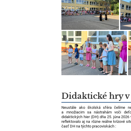
Didaktické hry v 
Neustále ako školská sféra čelíme n
a množiacim sa nástrahám voči deťo
didaktických hier (DH) dňa 25. júna 2026 
reflektovalo aj na rôzne reálne krízové si
časť DH na týchto pracoviskách :