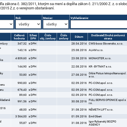
dľa zákona č. 382/2011, ktorým sa mení a dopĺňa zákon č. 211/2000 Z. z. o slo
/2015 Z.z. o verejnom obstarávaní.
Rok:
Mesiac:
Vyhľadávanie:
Celková
S/bez
Číslo
Číslo
Dodávateľ/Druhá zmluvná
Dátum
hodnota
DPH
obj./zmluvy
zmluvy
strana
zmluvy
347,32
s DPH
28.04.2014
CWS-boco Slovensko, s.r.o.
P
143,16
s DPH
25.08.2016
ALAM s.r.o.
4 809,60
s DPH
23.08.2016
MONASTER, s.r.o.
 ks
4
144,90
s DPH
22.08.2016
KR - BYTMAT s.r.o.
iky
Orbis Pictus Istropolitana spol.
53,80
s DPH
27.08.2016
s r.o.
990,83
s DPH
02.09.2016
PC-COM,spol. s r.o.
beru
eru
676,43
s DPH
02.09.2016
PC-COM,spol. s r.o.
89,60
s DPH
02.09.2016
PC-COM,spol. s r.o.
skladané
FULL SERVIS OPONICE spol.s
991,56
s DPH
30.08.2016
r.o.
/2016
48,00
s DPH
31.08.2016
NÉMETH LIFT s.r.o.
3 564,00
s DPH
01.09.2016
Emil Obert
ed
Igor Rybanský BOZPO
55,87
s DPH
31.08.2016
AGENCY