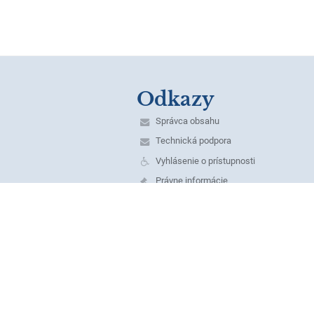
Odkazy
Správca obsahu
Technická podpora
Vyhlásenie o prístupnosti
Právne informácie
Zásady ochrany osobných údajov
Údaje o prevádzkovateľovi
Mapa stránok
O škole
Kontakt
Novinky