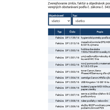
objednávky
Zverejňovanie zmlúv, faktúr a objednávok po
verejných obstarávaní podľa č. zákona č. 343
Objednávateľ:
Typ:
Typ
Číslo
Popis
Faktúra
DF1/139/14
hygienické potreby podľa 
mesačná kontrola EPS/HS
Faktúra
DF1/313/16
8/2016,výmena
hoblica drevárska
Faktúra
DF1/300/16
1500x760x850+zveráky 6
umývadlo+sifón+skrutky 
Faktúra
DF1/301/16
ks,ventil WC 5 ks
nový pomocník z matemat
Faktúra
DF1/302/16
8/1,8/2-CD pre
toner Canon,Xerox
Faktúra
DF1/303/16
Phaser,HP,Samsung dľa vý
Faktúra
DF1/304/16
cartridge Canon,HP,dľa výb
Faktúra
DF1/305/16
USB Kingston 16 GB 16 ks
toaletný papier MIDI 60ks,
Faktúra
DF1/306/16
papier.uteráky
servis a údržba výťahov 8
Faktúra
DF1/307/16
podľa zmluvy
Faktúra
DF1/308/16
náter podlahy v telocvični
služby BOZP a ochrany pr
Faktúra
DF1/309/16
požiarmi,činnosť PZS