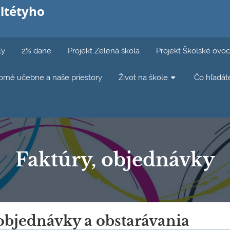
ltétyho
ly
2% dane
Projekt Zelená škola
Projekt Školské ovoc
rné učebne a naše priestory
Život na škole
Čo hľadát
Faktúry, objednávky
objednávky a obstarávania