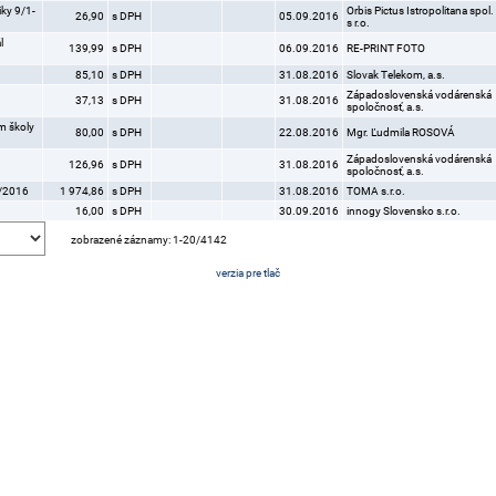
ky 9/1-
Orbis Pictus Istropolitana spol.
26,90
s DPH
05.09.2016
s r.o.
l
139,99
s DPH
06.09.2016
RE-PRINT FOTO
85,10
s DPH
31.08.2016
Slovak Telekom, a.s.
Západoslovenská vodárenská
37,13
s DPH
31.08.2016
spoločnosť, a.s.
m školy
80,00
s DPH
22.08.2016
Mgr. Ľudmila ROSOVÁ
Západoslovenská vodárenská
126,96
s DPH
31.08.2016
spoločnosť, a.s.
8/2016
1 974,86
s DPH
31.08.2016
TOMA s.r.o.
16,00
s DPH
30.09.2016
innogy Slovensko s.r.o.
zobrazené záznamy: 1-20/4142
verzia pre tlač