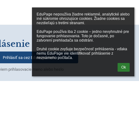
EduPage nepoužíva žiadne reklamné, analytické alebo 
iné súkromie ohrozujúce cookies. Žiadne cookies sa 
nezdieľajú s tretími stranami.

EduPage používa iba 2 cookie – jedno nevyhnutné pre 
fungovanie prihlasovania. Toto je dočasné, po 
zatvorení prehliadača sa odstráni.

lásenie
Druhé cookie zvyšuje bezpečnosť prihlásenia - vďaka 
nemu EduPage vie identifikovať prihlásenie z 
Prihlásiť sa cez EduPage účet
neznámeho počítača.
Ok
iem prihlasovacie meno alebo heslo