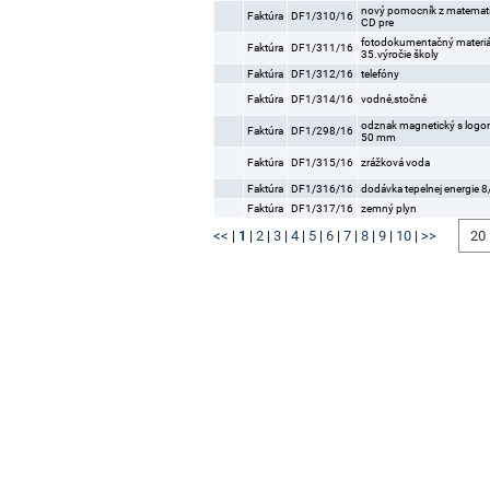
nový pomocník z matemati
Faktúra
DF1/310/16
CD pre
fotodokumentačný materiá
Faktúra
DF1/311/16
35.výročie školy
Faktúra
DF1/312/16
telefóny
Faktúra
DF1/314/16
vodné,stočné
odznak magnetický s logo
Faktúra
DF1/298/16
50 mm
Faktúra
DF1/315/16
zrážková voda
Faktúra
DF1/316/16
dodávka tepelnej energie 
Faktúra
DF1/317/16
zemný plyn
<<
|
1
|
2
|
3
|
4
|
5
|
6
|
7
|
8
|
9
|
10
|
>>