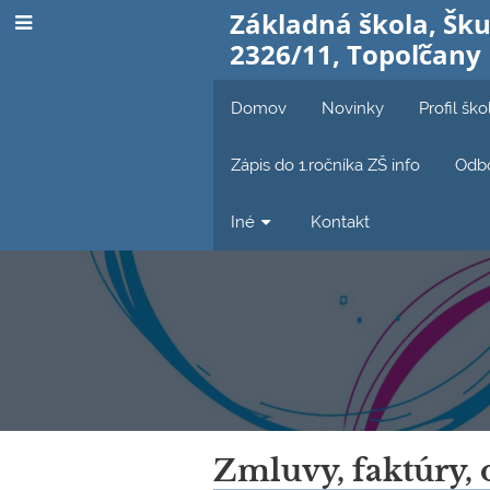
Základná škola, Šku
2326/11, Topoľčany
Domov
Novinky
Profil ško
Zápis do 1.ročníka ZŠ info
Odbo
Iné
Kontakt
Faktúry,
Zmluvy, faktúry, 