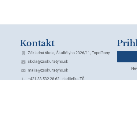
Kontakt
Prih
Základná škola, Škultétyho 2326/11, Topoľčany
skola@zsskultetyho.sk
Nev
malis@zsskultetyho.sk
+421 38 532 28 62 - riaditeľka ZŠ
+421 38 532 62 40 - tel./fax
+421 38 532 20 07 - ekonómka
+421 38 530 07 60 - školská jedáleň
+421 911 331 176 - školská jedáleň
+421 911 331 232 - špeciálny pedagóg
mobilné telefónne čísla služobných telefónov:
1. Riaditeľka ZŠ – Mgr. Monika Klamárová –
0911 955 628
2. Zástupkyňa pre 1. st. – Mgr. Erika Dömény
Herdová - 0918 640 371,