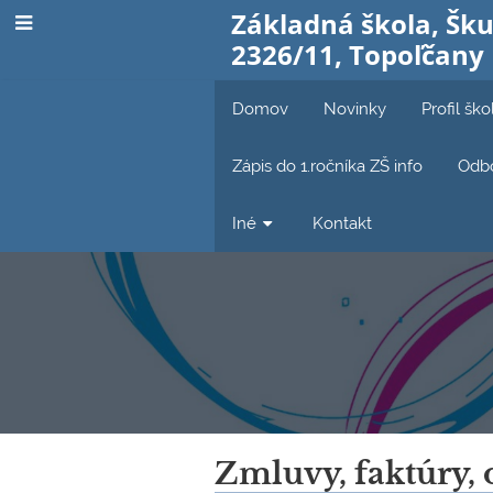
Základná škola, Šku
2326/11, Topoľčany
Domov
Novinky
Profil ško
Zápis do 1.ročníka ZŠ info
Odbo
Iné
Kontakt
Faktúry,
Zmluvy, faktúry, 