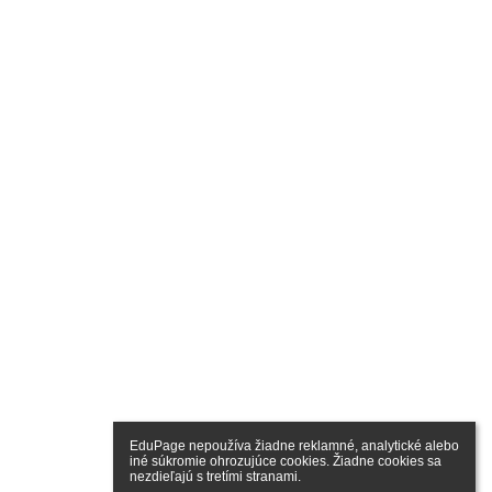
EduPage nepoužíva žiadne reklamné, analytické alebo 
iné súkromie ohrozujúce cookies. Žiadne cookies sa 
nezdieľajú s tretími stranami.
