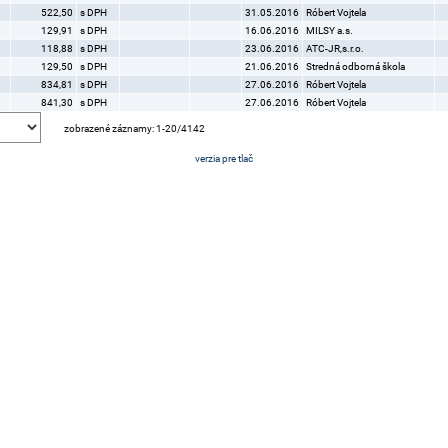
522,50
s DPH
31.05.2016
Róbert Vojtela
129,91
s DPH
16.06.2016
MILSY a.s.
118,88
s DPH
23.06.2016
ATC-JR,s.r.o.
129,50
s DPH
21.06.2016
Stredná odborná škola
834,81
s DPH
27.06.2016
Róbert Vojtela
841,30
s DPH
27.06.2016
Róbert Vojtela
zobrazené záznamy: 1-20/4142
verzia pre tlač