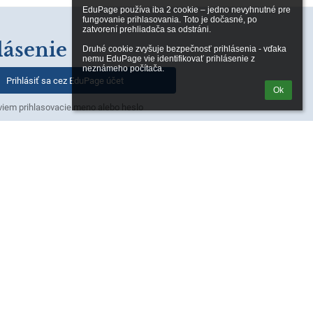
EduPage používa iba 2 cookie – jedno nevyhnutné pre 
fungovanie prihlasovania. Toto je dočasné, po 
zatvorení prehliadača sa odstráni.

lásenie
Druhé cookie zvyšuje bezpečnosť prihlásenia - vďaka 
nemu EduPage vie identifikovať prihlásenie z 
neznámeho počítača.
Prihlásiť sa cez EduPage účet
Ok
iem prihlasovacie meno alebo heslo