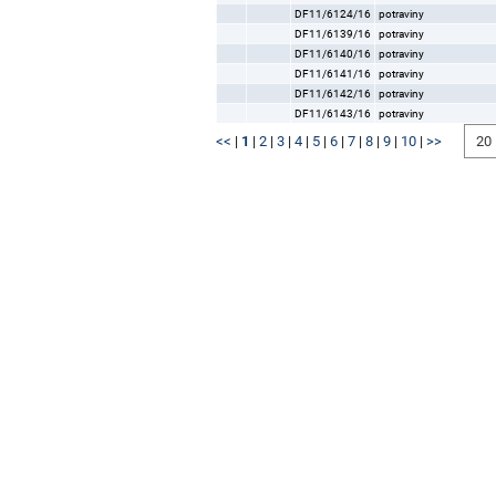
DF11/6124/16
potraviny
DF11/6139/16
potraviny
DF11/6140/16
potraviny
DF11/6141/16
potraviny
DF11/6142/16
potraviny
DF11/6143/16
potraviny
<<
|
1
|
2
|
3
|
4
|
5
|
6
|
7
|
8
|
9
|
10
|
>>