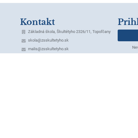
Kontakt
Prih
Základná škola, Škultétyho 2326/11, Topoľčany
skola@zsskultetyho.sk
Nev
malis@zsskultetyho.sk
+421 38 532 28 62 - riaditeľka ZŠ
+421 38 532 62 40 - tel./fax
+421 38 532 20 07 - ekonómka
+421 38 530 07 60 - školská jedáleň
+421 911 331 176 - školská jedáleň
+421 911 331 232 - špeciálny pedagóg
mobilné telefónne čísla služobných telefónov:
1. Riaditeľka ZŠ – Mgr. Monika Klamárová –
0911 955 628
2. Zástupkyňa pre 1. st. – Mgr. Erika Dömény
Herdová - 0918 640 371,
domeny@zsskultetyho.sk
3. Zástupkyňa pre 2. st. – PaedDr. Margita
Laciková – 0911 955 631
4. Výchovný poradca – Mgr. Marcela Kubríková –
0911 493 485