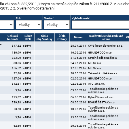
dľa zákona č. 382/2011, ktorým sa mení a dopĺňa zákon č. 211/2000 Z. z. o slo
/2015 Z.z. o verejnom obstarávaní.
Rok:
Mesiac:
Vyhľadávanie:
Celková
S/bez
Číslo
Číslo
Dodávateľ/Druhá zmluvná
Dátum
O
hodnota
DPH
obj./zmluvy
zmluvy
strana
ľa
347,32
s DPH
28.04.2014
CWS-boco Slovensko, s.r.o.
130,99
s DPH
16.06.2016
GRANDFOOD s.r.o.
323,00
s DPH
31.05.2016
Stredná odborná škola
30,36
s DPH
24.05.2016
MILSY a.s.
156,52
s DPH
17.05.2016
MILSY a.s.
32,40
s DPH
30.05.2016
Tatranská mliekáreň a.s.
127,66
s DPH
02.06.2016
GRANDFOOD s.r.o.
312,61
s DPH
02.06.2016
ATC-JR,s.r.o.
Topoľčianske pekárne a
3,76
s DPH
03.06.2016
cukrárne, a.s.
175,82
s DPH
06.06.2016
Ryba Žilina spol. s r.o.
739,38
s DPH
08.06.2016
BOHUŠ ŠESTAK s.r.o.
Topoľčianske pekárne a
73,60
s DPH
10.06.2016
cukrárne, a.s.
Topoľčianske pekárne a
3,76
s DPH
13.06.2016
cukrárne, a.s.
Topoľčianske pekárne a
62,66
s DPH
20.06.2016
cukrárne, a.s.