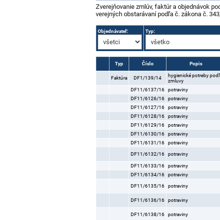
objednávky
Zverejňovanie zmlúv, faktúr a objednávok po
verejných obstarávaní podľa č. zákona č. 343
Objednávateľ:
Typ:
Typ
Číslo
Popis
hygienické potreby pod
Faktúra
DF1/139/14
zmluvy
DF11/6137/16
potraviny
DF11/6126/16
potraviny
DF11/6127/16
potraviny
DF11/6128/16
potraviny
DF11/6129/16
potraviny
DF11/6130/16
potraviny
DF11/6131/16
potraviny
DF11/6132/16
potraviny
DF11/6133/16
potraviny
DF11/6134/16
potraviny
DF11/6135/16
potraviny
DF11/6136/16
potraviny
DF11/6138/16
potraviny