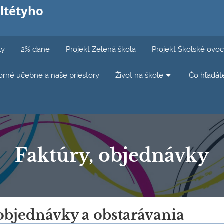
ltétyho
ly
2% dane
Projekt Zelená škola
Projekt Školské ovoc
rné učebne a naše priestory
Život na škole
Čo hľadát
Faktúry, objednávky
objednávky a obstarávania