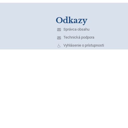
Odkazy
Správca obsahu
Technická podpora
Vyhlásenie o prístupnosti
Právne informácie
Zásady ochrany osobných údajov
Údaje o prevádzkovateľovi
Mapa stránok
O škole
Kontakt
Novinky